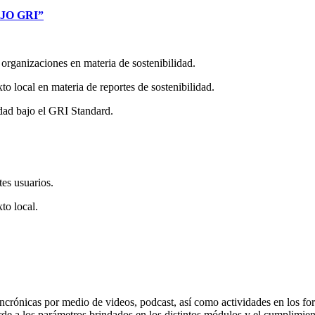
AJO GRI”
 organizaciones en materia de sostenibilidad.
to local en materia de reportes de sostenibilidad.
dad bajo el GRI Standard.
tes usuarios.
to local.
incrónicas por medio de videos, podcast, así como actividades en los fo
rde a los parámetros brindados en los distintos módulos y el cumplimient