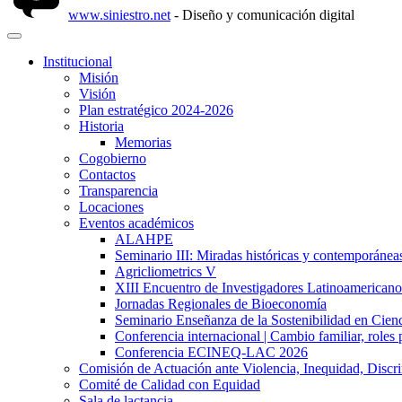
www.siniestro.net
- Diseño y comunicación digital
Institucional
Misión
Visión
Plan estratégico 2024-2026
Historia
Memorias
Cogobierno
Contactos
Transparencia
Locaciones
Eventos académicos
ALAHPE
Seminario III: Miradas históricas y contemporáneas
Agricliometrics V
XIII Encuentro de Investigadores Latinoamerican
Jornadas Regionales de Bioeconomía
Seminario Enseñanza de la Sostenibilidad en Cienc
Conferencia internacional | Cambio familiar, roles 
Conferencia ECINEQ-LAC 2026
Comisión de Actuación ante Violencia, Inequidad, Discr
Comité de Calidad con Equidad
Sala de lactancia