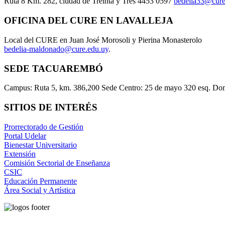
Ruta 8 Km. 282, ciudad de Treinta y Tres 4453 0597
bedelia33@cure
OFICINA DEL CURE EN LAVALLEJA
Local del CURE en Juan José Morosoli y Pierina Monasterolo
bedelia-maldonado@cure.edu.uy
.
SEDE TACUAREMBÓ
Campus: Ruta 5, km. 386,200 Sede Centro: 25 de mayo 320 esq. Do
SITIOS DE INTERÉS
Prorrectorado de Gestión
Portal Udelar
Bienestar Universitario
Extensión
Comisión Sectorial de Enseñanza
CSIC
Educación Permanente
Área Social y Artística