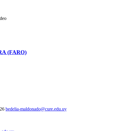
ideo
RA (FARO)
326
bedelia-maldonado@cure.edu.uy