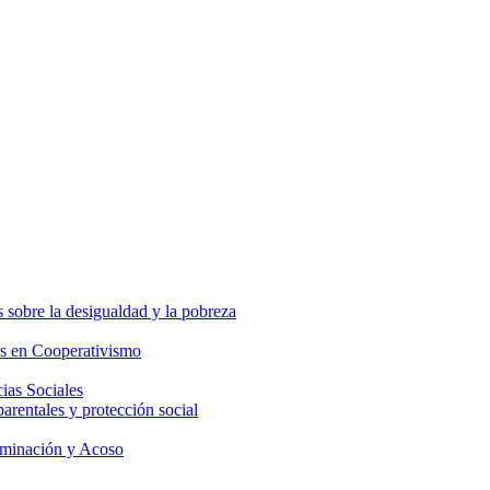
 sobre la desigualdad y la pobreza
os en Cooperativismo
ias Sociales
parentales y protección social
iminación y Acoso