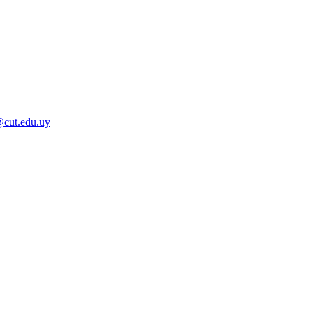
@cut.edu.uy