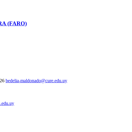
RA (FARO)
326
bedelia-maldonado@cure.edu.uy
.edu.uy