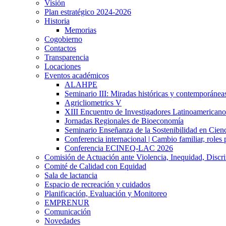
Visión
Plan estratégico 2024-2026
Historia
Memorias
Cogobierno
Contactos
Transparencia
Locaciones
Eventos académicos
ALAHPE
Seminario III: Miradas históricas y contemporáneas
Agricliometrics V
XIII Encuentro de Investigadores Latinoamerican
Jornadas Regionales de Bioeconomía
Seminario Enseñanza de la Sostenibilidad en Cienc
Conferencia internacional | Cambio familiar, roles 
Conferencia ECINEQ-LAC 2026
Comisión de Actuación ante Violencia, Inequidad, Discr
Comité de Calidad con Equidad
Sala de lactancia
Espacio de recreación y cuidados
Planificación, Evaluación y Monitoreo
EMPRENUR
Comunicación
Novedades