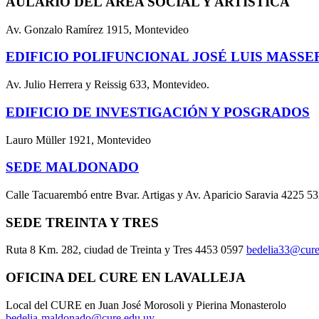
AULARIO DEL ÁREA SOCIAL Y ARTÍSTICA
Av. Gonzalo Ramírez 1915, Montevideo
EDIFICIO POLIFUNCIONAL JOSÉ LUIS MASSE
Av. Julio Herrera y Reissig 633, Montevideo.
EDIFICIO DE INVESTIGACIÓN Y POSGRADOS
Lauro Müller 1921, Montevideo
SEDE MALDONADO
Calle Tacuarembó entre Bvar. Artigas y Av. Aparicio Saravia 4225 5
SEDE TREINTA Y TRES
Ruta 8 Km. 282, ciudad de Treinta y Tres 4453 0597
bedelia33@cure
OFICINA DEL CURE EN LAVALLEJA
Local del CURE en Juan José Morosoli y Pierina Monasterolo
bedelia-maldonado@cure.edu.uy
.