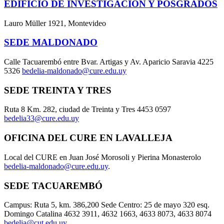
EDIFICIO DE INVESTIGACIÓN Y POSGRADOS
Lauro Müller 1921, Montevideo
SEDE MALDONADO
Calle Tacuarembó entre Bvar. Artigas y Av. Aparicio Saravia 4225
5326
bedelia-maldonado@cure.edu.uy
SEDE TREINTA Y TRES
Ruta 8 Km. 282, ciudad de Treinta y Tres 4453 0597
bedelia33@cure.edu.uy
OFICINA DEL CURE EN LAVALLEJA
Local del CURE en Juan José Morosoli y Pierina Monasterolo
bedelia-maldonado@cure.edu.uy
.
SEDE TACUAREMBÓ
Campus: Ruta 5, km. 386,200 Sede Centro: 25 de mayo 320 esq.
Domingo Catalina 4632 3911, 4632 1663, 4633 8073, 4633 8074
bedelia@cut.edu.uy