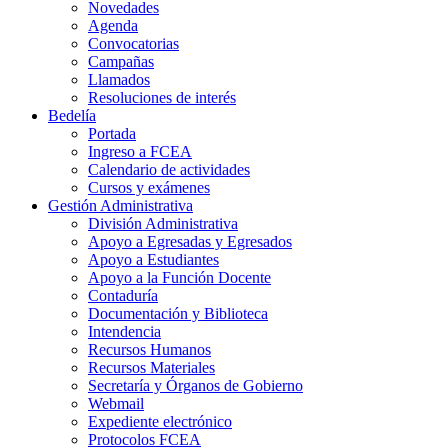
Novedades
Agenda
Convocatorias
Campañas
Llamados
Resoluciones de interés
Bedelía
Portada
Ingreso a FCEA
Calendario de actividades
Cursos y exámenes
Gestión Administrativa
División Administrativa
Apoyo a Egresadas y Egresados
Apoyo a Estudiantes
Apoyo a la Función Docente
Contaduría
Documentación y Biblioteca
Intendencia
Recursos Humanos
Recursos Materiales
Secretaría y Órganos de Gobierno
Webmail
Expediente electrónico
Protocolos FCEA