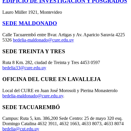
EDIFICIO DE INVESTIGACIÓN Y POSGRADOS
Lauro Müller 1921, Montevideo
SEDE MALDONADO
Calle Tacuarembó entre Bvar. Artigas y Av. Aparicio Saravia 4225
5326
bedelia-maldonado@cure.edu.uy
SEDE TREINTA Y TRES
Ruta 8 Km. 282, ciudad de Treinta y Tres 4453 0597
bedelia33@cure.edu.uy
OFICINA DEL CURE EN LAVALLEJA
Local del CURE en Juan José Morosoli y Pierina Monasterolo
bedelia-maldonado@cure.edu.uy
.
SEDE TACUAREMBÓ
Campus: Ruta 5, km. 386,200 Sede Centro: 25 de mayo 320 esq.
Domingo Catalina 4632 3911, 4632 1663, 4633 8073, 4633 8074
bedelia@cut.edu.uy