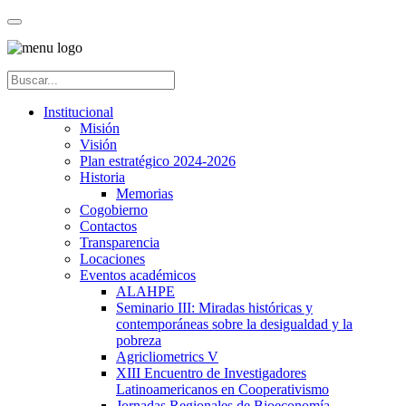
Institucional
Misión
Visión
Plan estratégico 2024-2026
Historia
Memorias
Cogobierno
Contactos
Transparencia
Locaciones
Eventos académicos
ALAHPE
Seminario III: Miradas históricas y
contemporáneas sobre la desigualdad y la
pobreza
Agricliometrics V
XIII Encuentro de Investigadores
Latinoamericanos en Cooperativismo
Jornadas Regionales de Bioeconomía