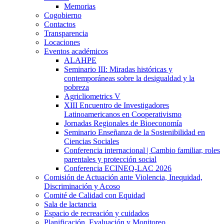
Memorias
Cogobierno
Contactos
Transparencia
Locaciones
Eventos académicos
ALAHPE
Seminario III: Miradas históricas y
contemporáneas sobre la desigualdad y la
pobreza
Agricliometrics V
XIII Encuentro de Investigadores
Latinoamericanos en Cooperativismo
Jornadas Regionales de Bioeconomía
Seminario Enseñanza de la Sostenibilidad en
Ciencias Sociales
Conferencia internacional | Cambio familiar, roles
parentales y protección social
Conferencia ECINEQ-LAC 2026
Comisión de Actuación ante Violencia, Inequidad,
Discriminación y Acoso
Comité de Calidad con Equidad
Sala de lactancia
Espacio de recreación y cuidados
Planificación, Evaluación y Monitoreo