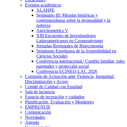
Eventos académicos
ALAHPE
Seminario III: Miradas históricas y
contemporáneas sobre la desigualdad y la
pobreza
Agricliometrics V
XIII Encuentro de Investigadores
Latinoamericanos en Cooperativismo
Jornadas Regionales de Bioeconomía
Seminario Enseñanza de la Sostenibilidad en
Ciencias Sociales
Conferencia internacional | Cambio familiar, roles
parentales y protección social
Conferencia ECINEQ-LAC 2026
Comisión de Actuación ante Violencia, Inequidad,
Discriminación y Acoso
Comité de Calidad con Equidad
Sala de lactancia
Espacio de recreación y cuidados
Planificación, Evaluación y Monitoreo
EMPRENUR
Comunicación
Novedades
Agenda