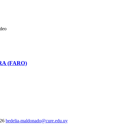
ideo
RA (FARO)
326
bedelia-maldonado@cure.edu.uy