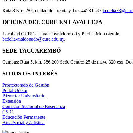
Ruta 8 Km. 282, ciudad de Treinta y Tres 4453 0597
bedelia33@cure
OFICINA DEL CURE EN LAVALLEJA
Local del CURE en Juan José Morosoli y Pierina Monasterolo
bedelia-maldonado@cure.edu.uy
.
SEDE TACUAREMBÓ
Campus: Ruta 5, km. 386,200 Sede Centro: 25 de mayo 320 esq. Do
SITIOS DE INTERÉS
Prorrectorado de Gestión
Portal Udelar
Bienestar Universitario
Extensión
Comisión Sectorial de Enseñanza
CSIC
Educación Permanente
Área Social y Artística