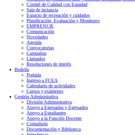
Comité de Calidad con Equidad
Sala de lactancia
Espacio de recreación y cuidados
Planificación, Evaluación y Monitoreo
EMPRENUR
Comunicación
Novedades
Agenda
Convocatorias
Campañas
Llamados
Resoluciones de interés
Bedelía
Portada
Ingreso a FCEA
Calendario de actividades
Cursos y exámenes
Gestión Administrativa
División Administrativa
Apoyo a Egresadas y Egresados
Apoyo a Estudiantes
Apoyo a la Función Docente
Contaduría
Documentación y Biblioteca
Intendencia