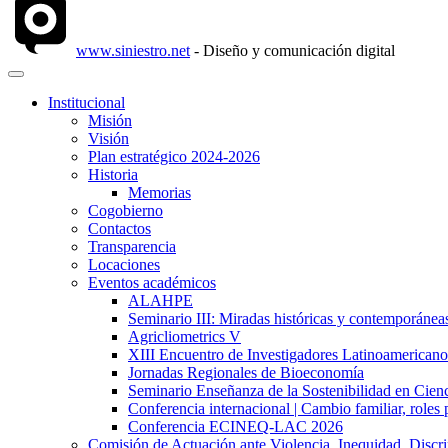
www.siniestro.net
- Diseño y comunicación digital
Institucional
Misión
Visión
Plan estratégico 2024-2026
Historia
Memorias
Cogobierno
Contactos
Transparencia
Locaciones
Eventos académicos
ALAHPE
Seminario III: Miradas históricas y contemporáneas
Agricliometrics V
XIII Encuentro de Investigadores Latinoamerican
Jornadas Regionales de Bioeconomía
Seminario Enseñanza de la Sostenibilidad en Cienc
Conferencia internacional | Cambio familiar, roles 
Conferencia ECINEQ-LAC 2026
Comisión de Actuación ante Violencia, Inequidad, Discr