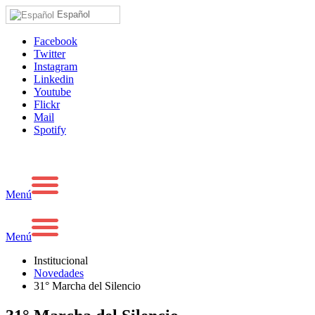
Español
Facebook
Twitter
Instagram
Linkedin
Youtube
Flickr
Mail
Spotify
Menú
Menú
Institucional
Novedades
31° Marcha del Silencio