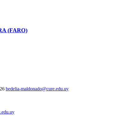
RA (FARO)
326
bedelia-maldonado@cure.edu.uy
.edu.uy