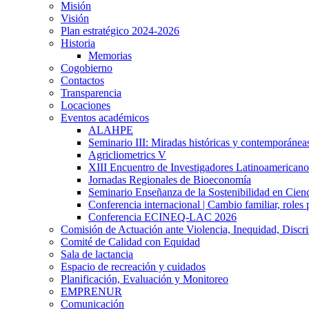
Misión
Visión
Plan estratégico 2024-2026
Historia
Memorias
Cogobierno
Contactos
Transparencia
Locaciones
Eventos académicos
ALAHPE
Seminario III: Miradas históricas y contemporáneas
Agricliometrics V
XIII Encuentro de Investigadores Latinoamerican
Jornadas Regionales de Bioeconomía
Seminario Enseñanza de la Sostenibilidad en Cienc
Conferencia internacional | Cambio familiar, roles 
Conferencia ECINEQ-LAC 2026
Comisión de Actuación ante Violencia, Inequidad, Discr
Comité de Calidad con Equidad
Sala de lactancia
Espacio de recreación y cuidados
Planificación, Evaluación y Monitoreo
EMPRENUR
Comunicación