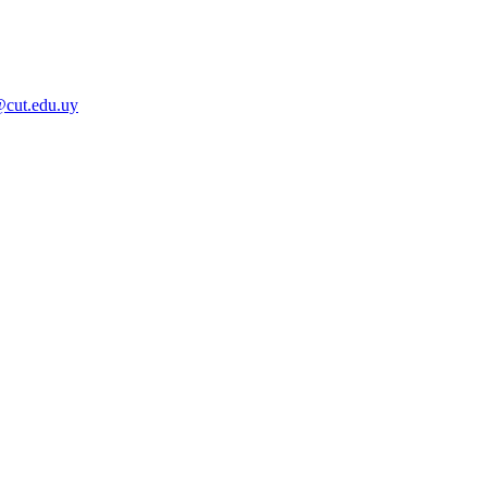
@cut.edu.uy