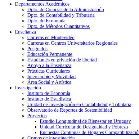
Departamentos Académicos
Dpto. de Ciencias de la Administración
Dpto. de Contabilidad y Tributaria
Dpto. de Economía
Dpto. de Métodos Cuantitativos
Enseñanza
Carreras en Montevideo
Carreras en Centros Universitarios Regionales
Posgrados
Educación Permanente
Estudiantes en privación de libertad
Apoyo a la Enseñanza
Prácticas Curriculares
Intercambio y Movilidad
Área Social y Artística
Investigación
Instituto de Economía
Instituto de Estadística
Unidad de Investigación en Contabilidad y Tributaria
Observatorio de Reportes de Sostenibilidad
Proyectos
Estudio Longitudinal de Bienestar en Uruguay
Unidad Curricular de Desigualdad y Pobreza
Encuestas Continuas de Hogares Compatibilizació
Grupos de investigación