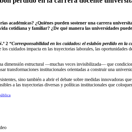
abón perdido en la carrera docente universit
rias académicas? ¿Quiénes pueden sostener una carrera universita
a vida cotidiana y familiar? ¿De qué manera las universidades pued
N.º 2
“Corresponsabilidad en los cuidados: el eslabón perdido en la c
e los cuidados impacta en las trayectorias laborales, las oportunidades d
a dimensión estructural —muchas veces invisibilizada— que condiciona d
ar transformaciones institucionales orientadas a construir una universi
rsistentes, sino también a abrir el debate sobre medidas innovadoras que
bles a las trayectorias diversas y políticas institucionales que coloquen 
pública
ideo