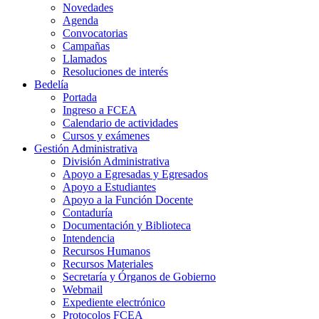
Novedades
Agenda
Convocatorias
Campañas
Llamados
Resoluciones de interés
Bedelía
Portada
Ingreso a FCEA
Calendario de actividades
Cursos y exámenes
Gestión Administrativa
División Administrativa
Apoyo a Egresadas y Egresados
Apoyo a Estudiantes
Apoyo a la Función Docente
Contaduría
Documentación y Biblioteca
Intendencia
Recursos Humanos
Recursos Materiales
Secretaría y Órganos de Gobierno
Webmail
Expediente electrónico
Protocolos FCEA