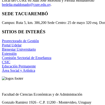
Local del CURE en Juan José Morosoli y Pierina Monasterolo
bedelia-maldonado@cure.edu.uy
.
SEDE TACUAREMBÓ
Campus: Ruta 5, km. 386,200 Sede Centro: 25 de mayo 320 esq. Do
SITIOS DE INTERÉS
Prorrectorado de Gestión
Portal Udelar
Bienestar Universitario
Extensión
Comisión Sectorial de Enseñanza
CSIC
Educación Permanente
Área Social y Artística
Facultad de Ciencias Económicas y de Administración
Gonzalo Ramirez 1926 - C.P. 11200 - Montevideo, Uruguay