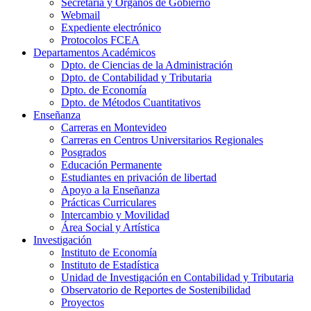
Secretaría y Órganos de Gobierno
Webmail
Expediente electrónico
Protocolos FCEA
Departamentos Académicos
Dpto. de Ciencias de la Administración
Dpto. de Contabilidad y Tributaria
Dpto. de Economía
Dpto. de Métodos Cuantitativos
Enseñanza
Carreras en Montevideo
Carreras en Centros Universitarios Regionales
Posgrados
Educación Permanente
Estudiantes en privación de libertad
Apoyo a la Enseñanza
Prácticas Curriculares
Intercambio y Movilidad
Área Social y Artística
Investigación
Instituto de Economía
Instituto de Estadística
Unidad de Investigación en Contabilidad y Tributaria
Observatorio de Reportes de Sostenibilidad
Proyectos