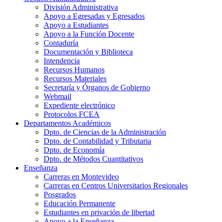
División Administrativa
Apoyo a Egresadas y Egresados
Apoyo a Estudiantes
Apoyo a la Función Docente
Contaduría
Documentación y Biblioteca
Intendencia
Recursos Humanos
Recursos Materiales
Secretaría y Órganos de Gobierno
Webmail
Expediente electrónico
Protocolos FCEA
Departamentos Académicos
Dpto. de Ciencias de la Administración
Dpto. de Contabilidad y Tributaria
Dpto. de Economía
Dpto. de Métodos Cuantitativos
Enseñanza
Carreras en Montevideo
Carreras en Centros Universitarios Regionales
Posgrados
Educación Permanente
Estudiantes en privación de libertad
Apoyo a la Enseñanza