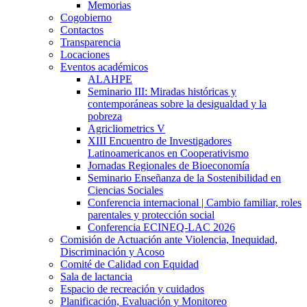
Memorias
Cogobierno
Contactos
Transparencia
Locaciones
Eventos académicos
ALAHPE
Seminario III: Miradas históricas y
contemporáneas sobre la desigualdad y la
pobreza
Agricliometrics V
XIII Encuentro de Investigadores
Latinoamericanos en Cooperativismo
Jornadas Regionales de Bioeconomía
Seminario Enseñanza de la Sostenibilidad en
Ciencias Sociales
Conferencia internacional | Cambio familiar, roles
parentales y protección social
Conferencia ECINEQ-LAC 2026
Comisión de Actuación ante Violencia, Inequidad,
Discriminación y Acoso
Comité de Calidad con Equidad
Sala de lactancia
Espacio de recreación y cuidados
Planificación, Evaluación y Monitoreo