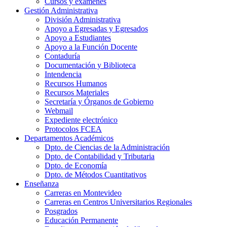
Cursos y exámenes
Gestión Administrativa
División Administrativa
Apoyo a Egresadas y Egresados
Apoyo a Estudiantes
Apoyo a la Función Docente
Contaduría
Documentación y Biblioteca
Intendencia
Recursos Humanos
Recursos Materiales
Secretaría y Órganos de Gobierno
Webmail
Expediente electrónico
Protocolos FCEA
Departamentos Académicos
Dpto. de Ciencias de la Administración
Dpto. de Contabilidad y Tributaria
Dpto. de Economía
Dpto. de Métodos Cuantitativos
Enseñanza
Carreras en Montevideo
Carreras en Centros Universitarios Regionales
Posgrados
Educación Permanente