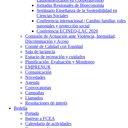
Latinoamericanos en Cooperativismo
Jornadas Regionales de Bioeconomía
Seminario Enseñanza de la Sostenibilidad en
Ciencias Sociales
Conferencia internacional | Cambio familiar, roles
parentales y protección social
Conferencia ECINEQ-LAC 2026
Comisión de Actuación ante Violencia, Inequidad,
Discriminación y Acoso
Comité de Calidad con Equidad
Sala de lactancia
Espacio de recreación y cuidados
Planificación, Evaluación y Monitoreo
EMPRENUR
Comunicación
Novedades
Agenda
Convocatorias
Campañas
Llamados
Resoluciones de interés
Bedelía
Portada
Ingreso a FCEA
Calendario de actividades