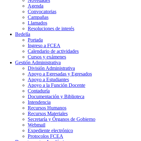
Novedades
Agenda
Convocatorias
Campañas
Llamados
Resoluciones de interés
Bedelía
Portada
Ingreso a FCEA
Calendario de actividades
Cursos y exámenes
Gestión Administrativa
División Administrativa
Apoyo a Egresadas y Egresados
Apoyo a Estudiantes
Apoyo a la Función Docente
Contaduría
Documentación y Biblioteca
Intendencia
Recursos Humanos
Recursos Materiales
Secretaría y Órganos de Gobierno
Webmail
Expediente electrónico
Protocolos FCEA