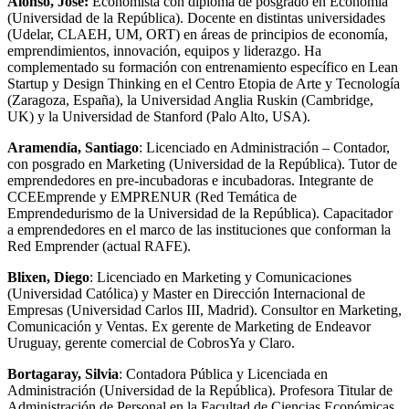
Alonso, José:
Economista con diploma de posgrado en Economía
(Universidad de la República). Docente en distintas universidades
(Udelar, CLAEH, UM, ORT) en áreas de principios de economía,
emprendimientos, innovación, equipos y liderazgo. Ha
complementado su formación con entrenamiento específico en Lean
Startup y Design Thinking en el Centro Etopia de Arte y Tecnología
(Zaragoza, España), la Universidad Anglia Ruskin (Cambridge,
UK) y la Universidad de Stanford (Palo Alto, USA).
Aramendía,
Santiago
: Licenciado en Administración – Contador,
con posgrado en Marketing (Universidad de la República). Tutor de
emprendedores en pre-incubadoras e incubadoras. Integrante de
CCEEmprende y EMPRENUR (Red Temática de
Emprendedurismo de la Universidad de la República). Capacitador
a emprendedores en el marco de las instituciones que conforman la
Red Emprender (actual RAFE).
Blixen,
Diego
: Licenciado en Marketing y Comunicaciones
(Universidad Católica) y Master en Dirección Internacional de
Empresas (Universidad Carlos III, Madrid). Consultor en Marketing,
Comunicación y Ventas. Ex gerente de Marketing de Endeavor
Uruguay, gerente comercial de CobrosYa y Claro.
Bortagaray,
Silvia
: Contadora Pública y Licenciada en
Administración (Universidad de la República). Profesora Titular de
Administración de Personal en la Facultad de Ciencias Económicas