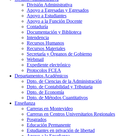
División Administrativa
Apoyo a Egresadas y Egresados
Apoyo a Estudiantes
Apoyo a la Función Docente
Contaduría
Documentación y Biblioteca
Intendencia
Recursos Humanos
Recursos Materiales
Secretaría y Órganos de Gobierno
Webmail
Expediente electrónico
Protocolos FCEA
Departamentos Académicos
Dpto. de Ciencias de la Administración
Dpto. de Contabilidad y Tributaria
Dpto. de Economía
Dpto. de Métodos Cuantitativos
Enseñanza
Carreras en Montevideo
Carreras en Centros Universitarios Regionales
Posgrados
Educación Permanente
Estudiantes en privación de libertad
Apoyo a la Enseñanza