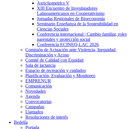
Agricliometrics V
XIII Encuentro de Investigadores
Latinoamericanos en Cooperativismo
Jornadas Regionales de Bioeconomía
Seminario Enseñanza de la Sostenibilidad en
Ciencias Sociales
Conferencia internacional | Cambio familiar, roles
parentales y protección social
Conferencia ECINEQ-LAC 2026
Comisión de Actuación ante Violencia, Inequidad,
Discriminación y Acoso
Comité de Calidad con Equidad
Sala de lactancia
Espacio de recreación y cuidados
Planificación, Evaluación y Monitoreo
EMPRENUR
Comunicación
Novedades
Agenda
Convocatorias
Campañas
Llamados
Resoluciones de interés
Bedelía
Portada