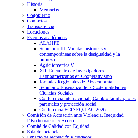
Historia
Memorias
Cogobierno
Contactos
Transparencia
Locaciones
Eventos académicos
ALAHPE
Seminario III: Miradas históricas y
contemporáneas sobre la desigualdad y la
pobreza
Agricliometrics V
XIII Encuentro de Investigadores
Latinoamericanos en Cooperativismo
Jornadas Regionales de Bioeconomía
Seminario Enseñanza de la Sostenibilidad en
Ciencias Sociales
Conferencia internacional | Cambio familiar, roles
parentales y protección social
Conferencia ECINEQ-LAC 2026
Comisión de Actuación ante Violencia, Inequidad,
Discriminación y Acoso
Comité de Calidad con Equidad
Sala de lactancia
Espacio de recreación y cuidados