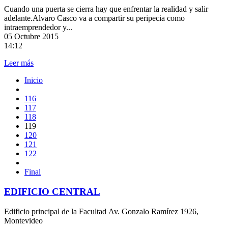
Cuando una puerta se cierra hay que enfrentar la realidad y salir
adelante.Alvaro Casco va a compartir su peripecia como
intraemprendedor y...
05
Octubre 2015
14:12
Leer más
Inicio
116
117
118
119
120
121
122
Final
EDIFICIO CENTRAL
Edificio principal de la Facultad Av. Gonzalo Ramírez 1926,
Montevideo