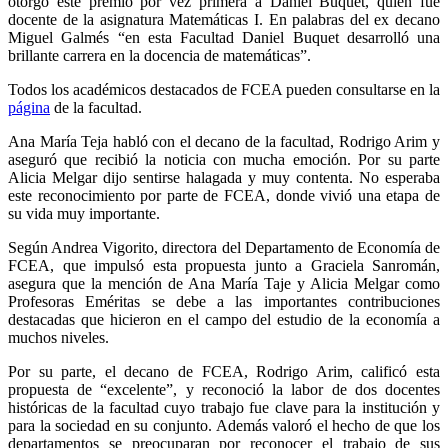
otorgó este premio por vez primera a Daniel Buquet, quien fue
docente de la asignatura Matemáticas I. En palabras del ex decano
Miguel Galmés “en esta Facultad Daniel Buquet desarrolló una
brillante carrera en la docencia de matemáticas”.
Todos los académicos destacados de FCEA pueden consultarse en la
página
de la facultad.
Ana María Teja habló con el decano de la facultad, Rodrigo Arim y
aseguró que recibió la noticia con mucha emoción. Por su parte
Alicia Melgar dijo sentirse halagada y muy contenta. No esperaba
este reconocimiento por parte de FCEA, donde vivió una etapa de
su vida muy importante.
Según Andrea Vigorito, directora del Departamento de Economía de
FCEA, que impulsó esta propuesta junto a Graciela Sanromán,
asegura que la mención de Ana María Taje y Alicia Melgar como
Profesoras Eméritas se debe a las importantes contribuciones
destacadas que hicieron en el campo del estudio de la economía a
muchos niveles.
Por su parte, el decano de FCEA, Rodrigo Arim, calificó esta
propuesta de “excelente”, y reconoció la labor de dos docentes
históricas de la facultad cuyo trabajo fue clave para la institución y
para la sociedad en su conjunto. Además valoró el hecho de que los
departamentos se preocuparan por reconocer el trabajo de sus