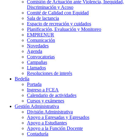
Comisión de Actuación ante Violencia, Inequidad,
Discriminación y Acoso
Comité de Calidad con Equidad
Sala de lactancia
Espacio de recreación y cuidados
Planificación, Evaluación y Monitoreo
EMPRENUR
Comunicación
Novedades
Agenda
Convocatorias
Campañas
Llamados
Resoluciones de interés
Bedelía
Portada
Ingreso a FCEA
Calendario de actividades
Cursos y exámenes
Gestión Administrativa
División Administrativa
Apoyo a Egresadas y Egresados
Apoyo a Estudiantes
Apoyo a la Función Docente
Contaduría