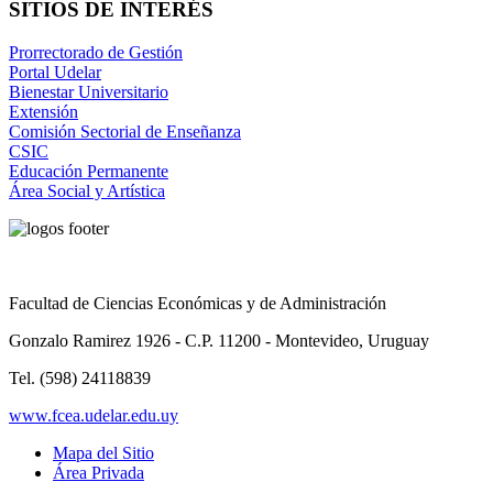
SITIOS DE INTERÉS
Prorrectorado de Gestión
Portal Udelar
Bienestar Universitario
Extensión
Comisión Sectorial de Enseñanza
CSIC
Educación Permanente
Área Social y Artística
Facultad de Ciencias Económicas y de Administración
Gonzalo Ramirez 1926 - C.P. 11200 - Montevideo, Uruguay
Tel. (598) 24118839
www.fcea.udelar.edu.uy
Mapa del Sitio
Área Privada