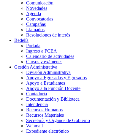
Comunicación
Novedades
Agenda
Convocatorias
Campañas
Llamados
Resoluciones de interés
Bedelía
Portada
Ingreso a FCEA
Calendario de actividades
Cursos y exámenes
Gestión Administrativa
División Administrativa
Apoyo a Egresadas y Egresados
Apoyo a Estudiantes
Apoyo a la Función Docente
Contaduría
Documentación y Biblioteca
Intendencia
Recursos Humanos
Recursos Materiales
Secretaría y Órganos de Gobierno
Webmail
Expediente electrónico