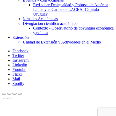
Eventos y Convocatorias
Red sobre Desigualdad y Pobreza de América
Latina y el Caribe de LACEA- Capítulo
Uruguay
Jornadas Académicas
Divuglación científico académico
Contexto - Observatorio de coyuntura económica
y política
Extensión
Unidad de Extensión y Actividades en el Medio
Facebook
Twitter
Instagram
Linkedin
Youtube
Flickr
Mail
Spotify