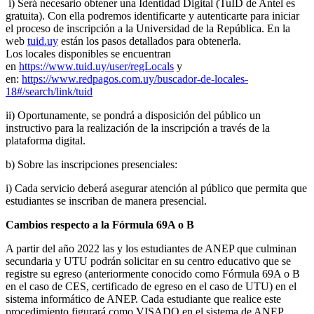
i) Será necesario obtener una Identidad Digital (TuID de Antel es
gratuita). Con ella podremos identificarte y autenticarte para iniciar
el proceso de inscripción a la Universidad de la República. En la
web
tuid.uy
están los pasos detallados para obtenerla.
Los locales disponibles se encuentran
en
https://www.tuid.uy/user/regLocals
y
en:
https://www.redpagos.com.uy/buscador-de-locales-
18#/search/link/tuid
ii) Oportunamente, se pondrá a disposición del público un
instructivo para la realización de la inscripción a través de la
plataforma digital.
b) Sobre las inscripciones presenciales:
i) Cada servicio deberá asegurar atención al público que permita que
estudiantes se inscriban de manera presencial.
Cambios respecto a la Fórmula 69A o B
A partir del año 2022 las y los estudiantes de ANEP que culminan
secundaria y UTU podrán solicitar en su centro educativo que se
registre su egreso (anteriormente conocido como Fórmula 69A o B
en el caso de CES, certificado de egreso en el caso de UTU) en el
sistema informático de ANEP. Cada estudiante que realice este
procedimiento figurará como VISADO en el sistema de ANEP.