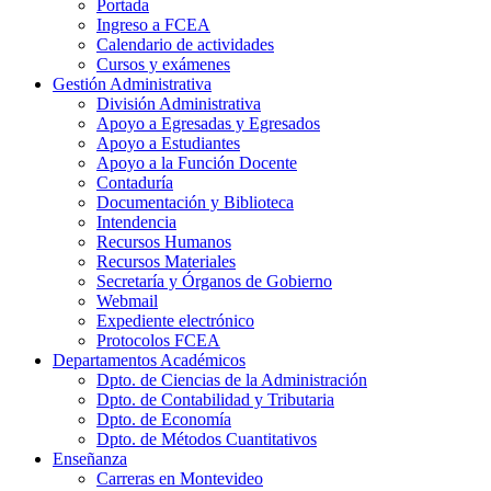
Portada
Ingreso a FCEA
Calendario de actividades
Cursos y exámenes
Gestión Administrativa
División Administrativa
Apoyo a Egresadas y Egresados
Apoyo a Estudiantes
Apoyo a la Función Docente
Contaduría
Documentación y Biblioteca
Intendencia
Recursos Humanos
Recursos Materiales
Secretaría y Órganos de Gobierno
Webmail
Expediente electrónico
Protocolos FCEA
Departamentos Académicos
Dpto. de Ciencias de la Administración
Dpto. de Contabilidad y Tributaria
Dpto. de Economía
Dpto. de Métodos Cuantitativos
Enseñanza
Carreras en Montevideo