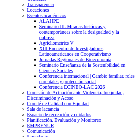
Transparencia
Locaciones
Eventos académicos
ALAHPE
Seminario III: Miradas históricas y
contemporáneas sobre la desigualdad y la
pobreza
Agricliometrics V
XIII Encuentro de Investigadores
Latinoamericanos en Cooperativismo
Jornadas Regionales de Bioeconomía
Seminario Enseñanza de la Sostenibilidad en
Ciencias Sociales
Conferencia internacional | Cambio familiar, roles
parentales y protección social
Conferencia ECINEQ-LAC 2026
Comisión de Actuación ante Violencia, Inequidad,
Discriminación y Acoso
Comité de Calidad con Equidad
Sala de lactancia
Espacio de recreación y cuidados
Planificación, Evaluación y Monitoreo
EMPRENUR
Comunicación
Novedades