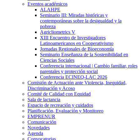
Eventos académicos
ALAHPE
Seminario III: Miradas históricas y
contemporáneas sobre la desigualdad y la
pobreza
Agricliometrics V
XIII Encuentro de Investigadores
Latinoamericanos en Cooperativismo
Jornadas Regionales de Bioeconomía
Seminario Enseñanza de la Sostenibilidad en
Ciencias Sociales
Conferencia internacional | Cambio familiar, roles
parentales y protección social
Conferencia ECINEQ-LAC 2026
Comisión de Actuación ante Violencia, Inequidad,
Discriminación y Acoso
Comité de Calidad con Equidad
Sala de lactancia
Espacio de recreación y cuidados
Planificación, Evaluación y Monitoreo
EMPRENUR
Comunicación
Novedades
Agenda
Convocatorias