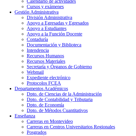
Calendario de actividades
Cursos y exámenes
Gestión Administrativa
División Administrativa
Apoyo a Egresadas y Egresados
Apoyo a Estudiantes
Apoyo a la Función Docente
Contaduría
Documentación y Biblioteca
Intendencia
Recursos Humanos
Recursos Materiales
Secretaría y Órganos de Gobierno
Webmail
Expediente electrónico
Protocolos FCEA
Departamentos Académicos
Dpto. de Ciencias de la Administración
Dpto. de Contabilidad y Tributaria
Dpto. de Economía
Dpto. de Métodos Cuantitativos
Enseñanza
Carreras en Montevideo
Carreras en Centros Universitarios Regionales
Posgrados