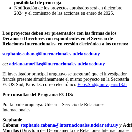
posibilidad de prórroga
.
Notificación de los proyectos aprobados será en diciembre
2024 y el comienzo de las acciones en enero de 2025.
Los proyectos deben ser presentados con las firmas de los
Decanos o Directores correspondientes en el Servicio de
Relaciones Internacionales,
en
versión electrónica a los correos:
stephanie.cabana@internacionales.udelar.edu.uy
cc:
adriana.morillas@internacionales.udelar.edu.uy
El investigador principal uruguayo se asegurará que el investigador
francés presente simultáneamente el mismo proyecto en la Secretaría
ECOS Sud, Paris 13, correo electrónico
Ecos.Sud@univ-paris13.fr
Por consultas del Programa ECOS:
Por la parte uruguaya: Udelar – Servicio de Relaciones
Internacionales:
Stephanie
Cabana
:
stephanie.cabana@internacionales.udelar.edu.uy
y
Adr
Morillas (
Directora del Departamento de Relaciones Internacionales