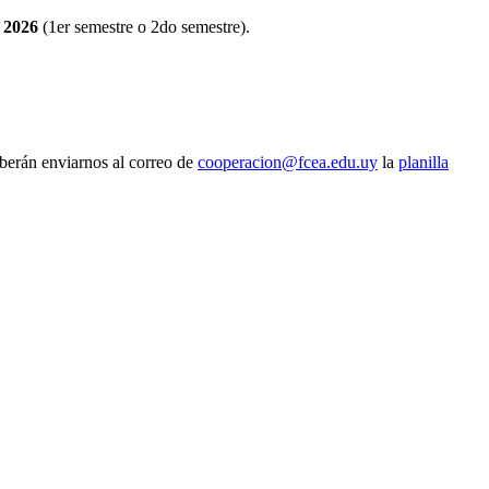
 2026
(1er semestre o 2do semestre).
eberán enviarnos al correo de
cooperacion@fcea.edu.uy
la
planilla