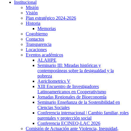
Institucional
Misión
Visión
Plan estratégico 2024-2026
Historia
Memorias
Cogobierno
Contactos
Transparencia
Locaciones
Eventos académicos
ALAHPE
Seminario III: Miradas históricas y
contemporáneas sobre la desigualdad y la
pobreza
Agricliometrics V
XIII Encuentro de Investigadores
Latinoamericanos en Cooperativismo
Jornadas Regionales de Bioeconomía
Seminario Enseñanza de la Sostenibilidad en
Ciencias Sociales
Conferencia internacional | Cambio familiar, roles
parentales y protección social
Conferencia ECINEQ-LAC 2026
Comisión de Actuación ante Violencia, Inequidad,