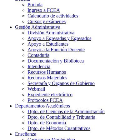
Portada
Ingreso a FCEA
Calendario de actividades
Cursos y exámenes
Gestión Administrativa
División Administrativa
Apoyo a Egresadas y Egresados
Apoyo a Estudiantes
Apoyo a la Función Docente
Contaduría
Documentación y Biblioteca
Intendencia
Recursos Humanos
Recursos Materiales
Secretaría y Órganos de Gobierno
Webmail
Expediente electrónico
Protocolos FCEA
Departamentos Académicos
Dpto. de Ciencias de la Administración
Dpto. de Contabilidad y Tributaria
Dpto. de Economía
Dpto. de Métodos Cuantitativos
Enseñanza
Carreras en Montevideo