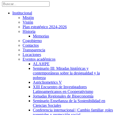
Institucional
Misión
Visión
Plan estratégico 2024-2026
Historia
Memorias
Cogobierno
Contactos
Transparencia
Locaciones
Eventos académicos
ALAHPE
Seminario III: Miradas históricas y
contemporáneas sobre la desigualdad y la
pobreza
Agricliometrics V
XIII Encuentro de Investigadores
Latinoamericanos en Cooperativismo
Jornadas Regionales de Bioeconomía
Seminario Enseñanza de la Sostenibilidad en
Ciencias Sociales
Conferencia internacional | Cambio familiar, roles
parentales y protección social