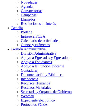
Novedades
Agenda
Convocatorias
Campañas
Llamados
Resoluciones de interés
Bedelía
Portada
Ingreso a FCEA
Calendario de actividades
Cursos y exámenes
Gestión Administrativa
División Administrativa
Apoyo a Egresadas y Egresados
Apoyo a Estudiantes
Apoyo a la Función Docente
Contaduría
Documentación y Biblioteca
Intendencia
Recursos Humanos
Recursos Materiales
Secretaría y Órganos de Gobierno
Webmail
Expediente electrónico
Protocolos FCEA