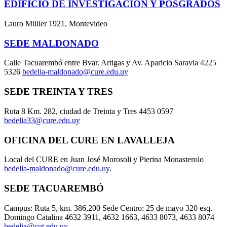
EDIFICIO DE INVESTIGACIÓN Y POSGRADOS
Lauro Müller 1921, Montevideo
SEDE MALDONADO
Calle Tacuarembó entre Bvar. Artigas y Av. Aparicio Saravia 4225
5326
bedelia-maldonado@cure.edu.uy
SEDE TREINTA Y TRES
Ruta 8 Km. 282, ciudad de Treinta y Tres 4453 0597
bedelia33@cure.edu.uy
OFICINA DEL CURE EN LAVALLEJA
Local del CURE en Juan José Morosoli y Pierina Monasterolo
bedelia-maldonado@cure.edu.uy
.
SEDE TACUAREMBÓ
Campus: Ruta 5, km. 386,200 Sede Centro: 25 de mayo 320 esq.
Domingo Catalina 4632 3911, 4632 1663, 4633 8073, 4633 8074
bedelia@cut.edu.uy