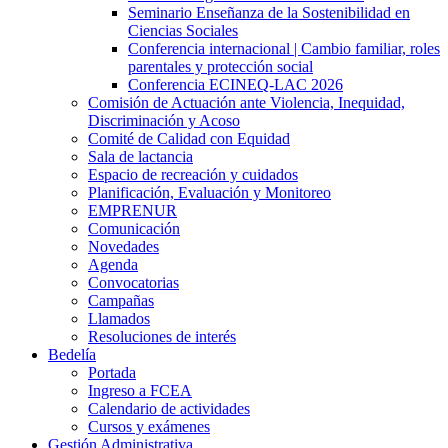
Seminario Enseñanza de la Sostenibilidad en
Ciencias Sociales
Conferencia internacional | Cambio familiar, roles
parentales y protección social
Conferencia ECINEQ-LAC 2026
Comisión de Actuación ante Violencia, Inequidad,
Discriminación y Acoso
Comité de Calidad con Equidad
Sala de lactancia
Espacio de recreación y cuidados
Planificación, Evaluación y Monitoreo
EMPRENUR
Comunicación
Novedades
Agenda
Convocatorias
Campañas
Llamados
Resoluciones de interés
Bedelía
Portada
Ingreso a FCEA
Calendario de actividades
Cursos y exámenes
Gestión Administrativa