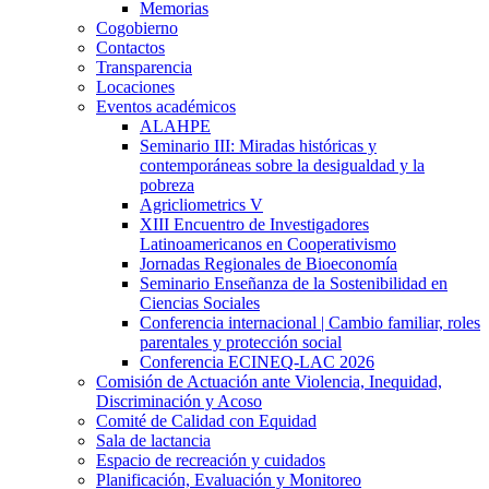
Memorias
Cogobierno
Contactos
Transparencia
Locaciones
Eventos académicos
ALAHPE
Seminario III: Miradas históricas y
contemporáneas sobre la desigualdad y la
pobreza
Agricliometrics V
XIII Encuentro de Investigadores
Latinoamericanos en Cooperativismo
Jornadas Regionales de Bioeconomía
Seminario Enseñanza de la Sostenibilidad en
Ciencias Sociales
Conferencia internacional | Cambio familiar, roles
parentales y protección social
Conferencia ECINEQ-LAC 2026
Comisión de Actuación ante Violencia, Inequidad,
Discriminación y Acoso
Comité de Calidad con Equidad
Sala de lactancia
Espacio de recreación y cuidados
Planificación, Evaluación y Monitoreo