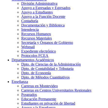
División Administrativa
Apoyo a Egresadas y Egresados
Apoyo a Estudiantes
Apoyo a la Función Docente
Contaduría
Documentación y Biblioteca
Intendencia
Recursos Humanos
Recursos Materiales
Secretaría y Órganos de Gobierno
Webmail
Expediente electrónico
Protocolos FCEA
Departamentos Académicos
Dpto. de Ciencias de la Administración
Dpto. de Contabilidad y Tributaria
Dpto. de Economía
Dpto. de Métodos Cuantitativos
Enseñanza
Carreras en Montevideo
Carreras en Centros Universitarios Regionales
Posgrados
Educación Permanente
Estudiantes en privación de libertad
Apoyo a la Enseñanza