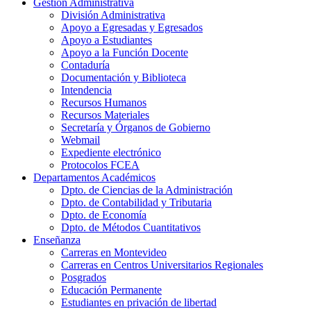
Gestión Administrativa
División Administrativa
Apoyo a Egresadas y Egresados
Apoyo a Estudiantes
Apoyo a la Función Docente
Contaduría
Documentación y Biblioteca
Intendencia
Recursos Humanos
Recursos Materiales
Secretaría y Órganos de Gobierno
Webmail
Expediente electrónico
Protocolos FCEA
Departamentos Académicos
Dpto. de Ciencias de la Administración
Dpto. de Contabilidad y Tributaria
Dpto. de Economía
Dpto. de Métodos Cuantitativos
Enseñanza
Carreras en Montevideo
Carreras en Centros Universitarios Regionales
Posgrados
Educación Permanente
Estudiantes en privación de libertad