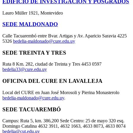
EDIFICIO DE INVESTIGACIÓN Y POSGRADOS
Lauro Müller 1921, Montevideo
SEDE MALDONADO
Calle Tacuarembó entre Bvar. Artigas y Av. Aparicio Saravia 4225
5326
bedelia-maldonado@cure.edu.uy
SEDE TREINTA Y TRES
Ruta 8 Km. 282, ciudad de Treinta y Tres 4453 0597
bedelia33@cure.edu.uy
OFICINA DEL CURE EN LAVALLEJA
Local del CURE en Juan José Morosoli y Pierina Monasterolo
bedelia-maldonado@cure.edu.uy
.
SEDE TACUAREMBÓ
Campus: Ruta 5, km. 386,200 Sede Centro: 25 de mayo 320 esq.
Domingo Catalina 4632 3911, 4632 1663, 4633 8073, 4633 8074
bedelia@cut.edu.uy