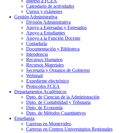
Ingreso a FCEA
Calendario de actividades
Cursos y exámenes
Gestión Administrativa
División Administrativa
Apoyo a Egresadas y Egresados
Apoyo a Estudiantes
Apoyo a la Función Docente
Contaduría
Documentación y Biblioteca
Intendencia
Recursos Humanos
Recursos Materiales
Secretaría y Órganos de Gobierno
Webmail
Expediente electrónico
Protocolos FCEA
Departamentos Académicos
Dpto. de Ciencias de la Administración
Dpto. de Contabilidad y Tributaria
Dpto. de Economía
Dpto. de Métodos Cuantitativos
Enseñanza
Carreras en Montevideo
Carreras en Centros Universitarios Regionales