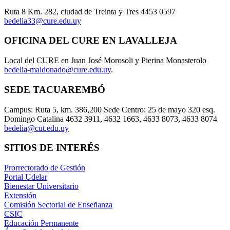
Ruta 8 Km. 282, ciudad de Treinta y Tres 4453 0597
bedelia33@cure.edu.uy
OFICINA DEL CURE EN LAVALLEJA
Local del CURE en Juan José Morosoli y Pierina Monasterolo
bedelia-maldonado@cure.edu.uy
.
SEDE TACUAREMBÓ
Campus: Ruta 5, km. 386,200 Sede Centro: 25 de mayo 320 esq.
Domingo Catalina 4632 3911, 4632 1663, 4633 8073, 4633 8074
bedelia@cut.edu.uy
SITIOS DE INTERÉS
Prorrectorado de Gestión
Portal Udelar
Bienestar Universitario
Extensión
Comisión Sectorial de Enseñanza
CSIC
Educación Permanente