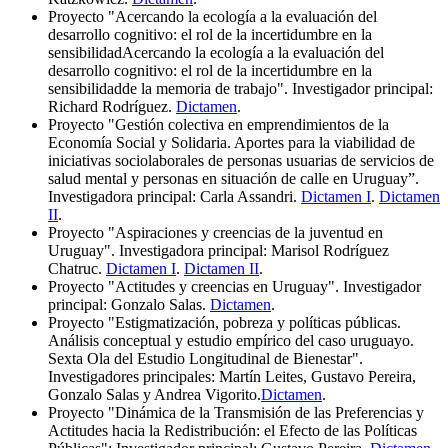
Proyecto "Acercando la ecología a la evaluación del
desarrollo cognitivo: el rol de la incertidumbre en la
sensibilidadAcercando la ecología a la evaluación del
desarrollo cognitivo: el rol de la incertidumbre en la
sensibilidadde la memoria de trabajo". Investigador principal:
Richard Rodríguez.
Dictamen
.
Proyecto "Gestión colectiva en emprendimientos de la
Economía Social y Solidaria. Aportes para la viabilidad de
iniciativas sociolaborales de personas usuarias de servicios de
salud mental y personas en situación de calle en Uruguay”.
Investigadora principal: Carla Assandri.
Dictamen I
.
Dictamen
II
.
Proyecto "Aspiraciones y creencias de la juventud en
Uruguay". Investigadora principal: Marisol Rodríguez
Chatruc.
Dictamen I
.
Dictamen II
.
Proyecto "Actitudes y creencias en Uruguay". Investigador
principal: Gonzalo Salas.
Dictamen
.
Proyecto "Estigmatización, pobreza y políticas públicas.
Análisis conceptual y estudio empírico del caso uruguayo.
Sexta Ola del Estudio Longitudinal de Bienestar".
Investigadores principales: Martín Leites, Gustavo Pereira,
Gonzalo Salas y Andrea Vigorito.
Dictamen
.
Proyecto "Dinámica de la Transmisión de las Preferencias y
Actitudes hacia la Redistribución: el Efecto de las Políticas