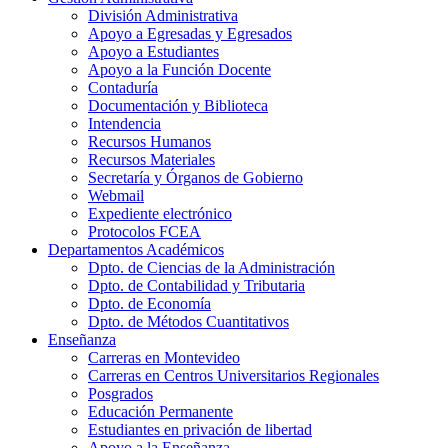
División Administrativa
Apoyo a Egresadas y Egresados
Apoyo a Estudiantes
Apoyo a la Función Docente
Contaduría
Documentación y Biblioteca
Intendencia
Recursos Humanos
Recursos Materiales
Secretaría y Órganos de Gobierno
Webmail
Expediente electrónico
Protocolos FCEA
Departamentos Académicos
Dpto. de Ciencias de la Administración
Dpto. de Contabilidad y Tributaria
Dpto. de Economía
Dpto. de Métodos Cuantitativos
Enseñanza
Carreras en Montevideo
Carreras en Centros Universitarios Regionales
Posgrados
Educación Permanente
Estudiantes en privación de libertad
Apoyo a la Enseñanza