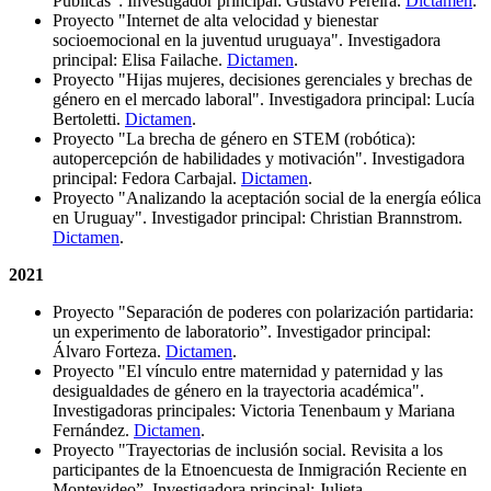
Públicas": Investigador principal: Gustavo Pereira.
Dictamen
.
Proyecto "Internet de alta velocidad y bienestar
socioemocional en la juventud uruguaya". Investigadora
principal: Elisa Failache.
Dictamen
.
Proyecto "Hijas mujeres, decisiones gerenciales y brechas de
género en el mercado laboral". Investigadora principal: Lucía
Bertoletti.
Dictamen
.
Proyecto "La brecha de género en STEM (robótica):
autopercepción de habilidades y motivación". Investigadora
principal: Fedora Carbajal.
Dictamen
.
Proyecto "Analizando la aceptación social de la energía eólica
en Uruguay". Investigador principal: Christian Brannstrom.
Dictamen
.
2021
Proyecto "Separación de poderes con polarización partidaria:
un experimento de laboratorio”. Investigador principal:
Álvaro Forteza.
Dictamen
.
Proyecto "El vínculo entre maternidad y paternidad y las
desigualdades de género en la trayectoria académica".
Investigadoras principales: Victoria Tenenbaum y Mariana
Fernández.
Dictamen
.
Proyecto "Trayectorias de inclusión social. Revisita a los
participantes de la Etnoencuesta de Inmigración Reciente en
Montevideo”. Investigadora principal: Julieta