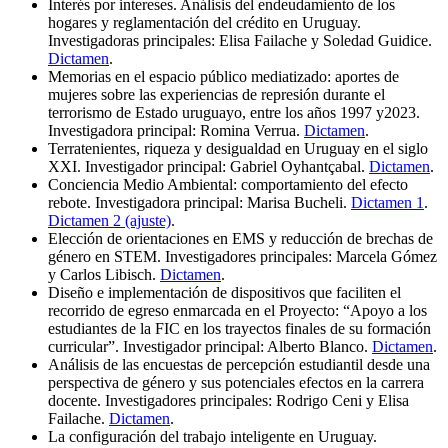
Interés por intereses. Análisis del endeudamiento de los
hogares y reglamentación del crédito en Uruguay.
Investigadoras principales: Elisa Failache y Soledad Guidice.
Dictamen
.
Memorias en el espacio público mediatizado: aportes de
mujeres sobre las experiencias de represión durante el
terrorismo de Estado uruguayo, entre los años 1997 y2023.
Investigadora principal: Romina Verrua.
Dictamen
.
Terratenientes, riqueza y desigualdad en Uruguay en el siglo
XXI. Investigador principal: Gabriel Oyhantçabal.
Dictamen
.
Conciencia Medio Ambiental: comportamiento del efecto
rebote. Investigadora principal: Marisa Bucheli.
Dictamen 1
.
Dictamen 2 (ajuste)
.
Elección de orientaciones en EMS y reducción de brechas de
género en STEM. Investigadores principales: Marcela Gómez
y Carlos Libisch.
Dictamen
.
Diseño e implementación de dispositivos que faciliten el
recorrido de egreso enmarcada en el Proyecto: “Apoyo a los
estudiantes de la FIC en los trayectos finales de su formación
curricular”. Investigador principal: Alberto Blanco.
Dictamen
.
Análisis de las encuestas de percepción estudiantil desde una
perspectiva de género y sus potenciales efectos en la carrera
docente. Investigadores principales: Rodrigo Ceni y Elisa
Failache.
Dictamen
.
La configuración del trabajo inteligente en Uruguay.