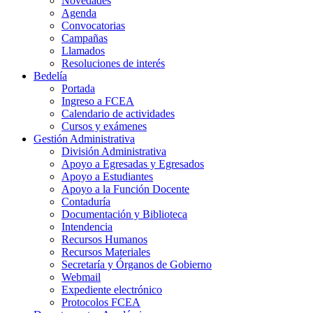
Novedades
Agenda
Convocatorias
Campañas
Llamados
Resoluciones de interés
Bedelía
Portada
Ingreso a FCEA
Calendario de actividades
Cursos y exámenes
Gestión Administrativa
División Administrativa
Apoyo a Egresadas y Egresados
Apoyo a Estudiantes
Apoyo a la Función Docente
Contaduría
Documentación y Biblioteca
Intendencia
Recursos Humanos
Recursos Materiales
Secretaría y Órganos de Gobierno
Webmail
Expediente electrónico
Protocolos FCEA