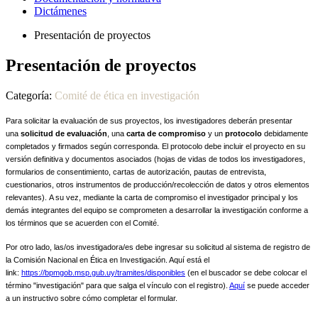
Dictámenes
Presentación de proyectos
Presentación de proyectos
Categoría:
Comité de ética en investigación
Para solicitar la evaluación de sus proyectos, los investigadores deberán presentar
una
solicitud de evaluación
, una
carta de compromiso
y un
protocolo
debidamente
completados y firmados según corresponda. El protocolo debe incluir el proyecto en su
versión definitiva y documentos asociados (hojas de vidas de todos los investigadores,
formularios de consentimiento, cartas de autorización, pautas de entrevista,
cuestionarios, otros instrumentos de producción/recolección de datos y otros elementos
relevantes). A su vez, mediante la carta de compromiso el investigador principal y los
demás integrantes del equipo se comprometen a desarrollar la investigación conforme a
los términos que se acuerden con el Comité.
Por otro lado, las/os investigadora/es debe ingresar su solicitud al sistema de registro de
la Comisión Nacional en Ética en Investigación. Aquí está el
link
:
https://bpmgob.msp.gub.uy/tramites/disponibles
(en el buscador se debe colocar el
término "investigación" para que salga el vínculo con el registro).
Aquí
s
e puede acceder
a un instructivo sobre cómo completar el formular.