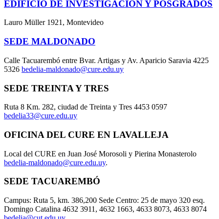
EDIFICIO DE INVESTIGACIÓN Y POSGRADOS
Lauro Müller 1921, Montevideo
SEDE MALDONADO
Calle Tacuarembó entre Bvar. Artigas y Av. Aparicio Saravia 4225
5326
bedelia-maldonado@cure.edu.uy
SEDE TREINTA Y TRES
Ruta 8 Km. 282, ciudad de Treinta y Tres 4453 0597
bedelia33@cure.edu.uy
OFICINA DEL CURE EN LAVALLEJA
Local del CURE en Juan José Morosoli y Pierina Monasterolo
bedelia-maldonado@cure.edu.uy
.
SEDE TACUAREMBÓ
Campus: Ruta 5, km. 386,200 Sede Centro: 25 de mayo 320 esq.
Domingo Catalina 4632 3911, 4632 1663, 4633 8073, 4633 8074
bedelia@cut.edu.uy