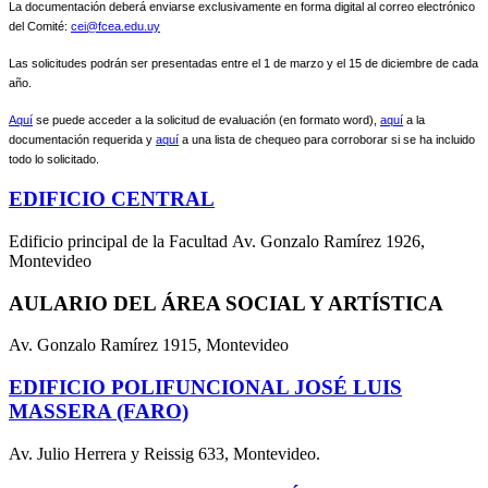
L
a documentación deberá enviarse exclusivamente en forma digital al correo electrónico
del Comité:
cei@fcea.edu.uy
Las solicitudes podrán ser presentadas entre el 1 de marzo y el 15 de diciembre de cada
año.
Aquí
se puede acceder a la solicitud de evaluación (en formato word)
,
aquí
a la
documentación requerida y
aquí
a una lista de chequeo para corroborar si se ha incluido
todo lo sol
icitado.
EDIFICIO CENTRAL
Edificio principal de la Facultad Av. Gonzalo Ramírez 1926,
Montevideo
AULARIO DEL ÁREA SOCIAL Y ARTÍSTICA
Av. Gonzalo Ramírez 1915, Montevideo
EDIFICIO POLIFUNCIONAL JOSÉ LUIS
MASSERA (FARO)
Av. Julio Herrera y Reissig 633, Montevideo.