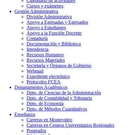
Calendario de actividades
Cursos y exámenes
Gestión Administrativa
División Administrativa
Apoyo a Egresadas y Egresados
Apoyo a Estudiantes
Apoyo a la Función Docente
Contaduría
Documentación y Biblioteca
Intendencia
Recursos Humanos
Recursos Materiales
Secretaría y Órganos de Gobierno
Webmail
Expediente electrónico
Protocolos FCEA
Departamentos Académicos
Dpto. de Ciencias de la Administración
Dpto. de Contabilidad y Tributaria
Dpto. de Economía
Dpto. de Métodos Cuantitativos
Enseñanza
Carreras en Montevideo
Carreras en Centros Universitarios Regionales
Posgrados