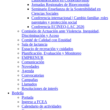
Latinoamericanos en Cooperativismo
Jornadas Regionales de Bioeconomía
Seminario Enseñanza de la Sostenibilidad en
Ciencias Sociales
Conferencia internacional | Cambio familiar, roles
parentales y protección social
Conferencia ECINEQ-LAC 2026
Comisión de Actuación ante Violencia, Inequidad,
Discriminación y Acoso
Comité de Calidad con Equidad
Sala de lactancia
Espacio de recreación y cuidados
Planificación, Evaluación y Monitoreo
EMPRENUR
Comunicación
Novedades
Agenda
Convocatorias
Campañas
Llamados
Resoluciones de interés
Bedelía
Portada
Ingreso a FCEA
Calendario de actividades