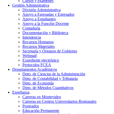
Cursos y exámenes
Gestión Administrativa
División Administrativa
Apoyo a Egresadas y Egresados
Apoyo a Estudiantes
Apoyo a la Función Docente
Contaduría
Documentación y Biblioteca
Intendencia
Recursos Humanos
Recursos Materiales
Secretaría y Órganos de Gobierno
Webmail
Expediente electrónico
Protocolos FCEA
Departamentos Académicos
Dpto. de Ciencias de la Administración
Dpto. de Contabilidad y Tributaria
Dpto. de Economía
Dpto. de Métodos Cuantitativos
Enseñanza
Carreras en Montevideo
Carreras en Centros Universitarios Regionales
Posgrados
Educación Permanente