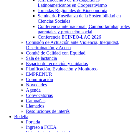
Latinoamericanos en Cooperativismo
Jornadas Regionales de Bioeconomía
Seminario Enseñanza de la Sostenibilidad en
Ciencias Sociales
Conferencia internacional | Cambio familiar, roles
parentales y protección social
Conferencia ECINEQ-LAC 2026
Comisión de Actuación ante Violencia, Inequidad,
Discriminación y Acoso
Comité de Calidad con Equidad
Sala de lactancia
Espacio de recreación y cuidados
Planificación, Evaluación y Monitoreo
EMPRENUR
Comunicación
Novedades
Agenda
Convocatorias
Campañas
Llamados
Resoluciones de interés
Bedelía
Portada
Ingreso a FCEA