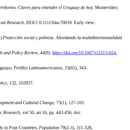
rritorios. Claves para entender el Uruguay de hoy.
Montevideo:
ican Research
, DOI:1 0.1111/blar.70018 Early view:
.)
Protección social y pobreza. Abordando la multidimensionalidad
h and Policy Review
, 44(9).
https://doi.org/10.1007/s11113-024-
ruguayo,
Perfiles Latinoamericanos
, 33(65), 343-
licy
, 132, 102837.
opment and Cultural Change
, 73(1), 127-165.
c Research
, vol 50, art 16, pp. 443-456, doi:
dy in Four Countries,
Population
79(2-3), 311-328,