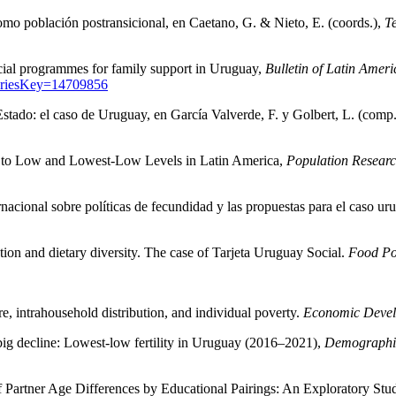
omo población postransicional, en Caetano, G. & Nieto, E. (coords.),
Te
social programmes for family support in Uruguay,
Bulletin of Latin Amer
&SeriesKey=14709856
Estado: el caso de Uruguay, en García Valverde, F. y Golbert, L. (comp
line to Low and Lowest-Low Levels in Latin America,
Population Researc
rnacional sobre políticas de fecundidad y las propuestas para el caso u
ion and dietary diversity. The case of Tarjeta Uruguay Social.
Food Po
e, intrahousehold distribution, and individual poverty.
Economic Devel
big decline: Lowest-low fertility in Uruguay (2016–2021),
Demographi
 Partner Age Differences by Educational Pairings: An Exploratory Stu