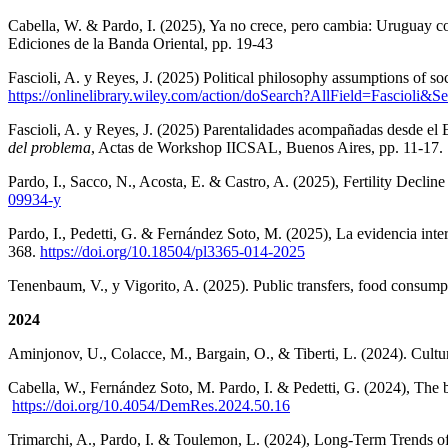
Cabella, W. & Pardo, I. (2025), Ya no crece, pero cambia: Uruguay c
Ediciones de la Banda Oriental, pp. 19-43
Fascioli, A. y Reyes, J. (2025) Political philosophy assumptions of 
https://onlinelibrary.wiley.com/action/doSearch?AllField=Fascioli
Fascioli, A. y Reyes, J. (2025) Parentalidades acompañadas desde el 
del problema
, Actas de Workshop IICSAL, Buenos Aires, pp. 11-17.
Pardo, I., Sacco, N., Acosta, E. & Castro, A. (2025), Fertility Dec
09934-y
Pardo, I., Pedetti, G. & Fernández Soto, M. (2025), La evidencia inte
368.
https://doi.org/10.18504/pl3365-014-2025
Tenenbaum, V., y Vigorito, A. (2025). Public transfers, food consumpt
2024
Aminjonov, U., Colacce, M., Bargain, O., & Tiberti, L. (2024). Cultur
Cabella, W., Fernández Soto, M. Pardo, I. & Pedetti, G. (2024), The 
https://doi.org
/10.4054/DemRes.2024.50.16
Trimarchi, A., Pardo, I. & Toulemon, L. (2024), Long-Term Trends of