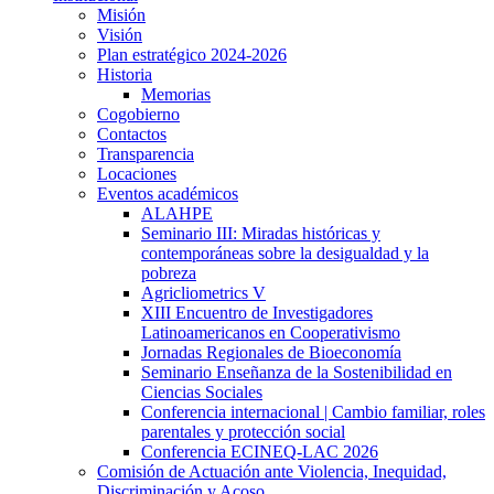
Misión
Visión
Plan estratégico 2024-2026
Historia
Memorias
Cogobierno
Contactos
Transparencia
Locaciones
Eventos académicos
ALAHPE
Seminario III: Miradas históricas y
contemporáneas sobre la desigualdad y la
pobreza
Agricliometrics V
XIII Encuentro de Investigadores
Latinoamericanos en Cooperativismo
Jornadas Regionales de Bioeconomía
Seminario Enseñanza de la Sostenibilidad en
Ciencias Sociales
Conferencia internacional | Cambio familiar, roles
parentales y protección social
Conferencia ECINEQ-LAC 2026
Comisión de Actuación ante Violencia, Inequidad,
Discriminación y Acoso