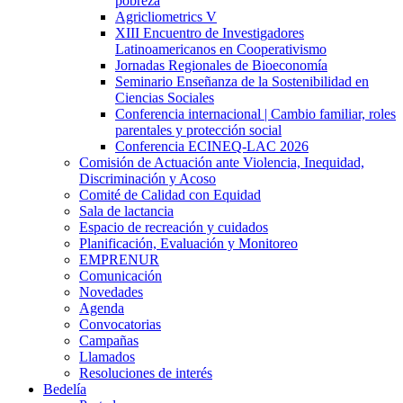
pobreza
Agricliometrics V
XIII Encuentro de Investigadores
Latinoamericanos en Cooperativismo
Jornadas Regionales de Bioeconomía
Seminario Enseñanza de la Sostenibilidad en
Ciencias Sociales
Conferencia internacional | Cambio familiar, roles
parentales y protección social
Conferencia ECINEQ-LAC 2026
Comisión de Actuación ante Violencia, Inequidad,
Discriminación y Acoso
Comité de Calidad con Equidad
Sala de lactancia
Espacio de recreación y cuidados
Planificación, Evaluación y Monitoreo
EMPRENUR
Comunicación
Novedades
Agenda
Convocatorias
Campañas
Llamados
Resoluciones de interés
Bedelía