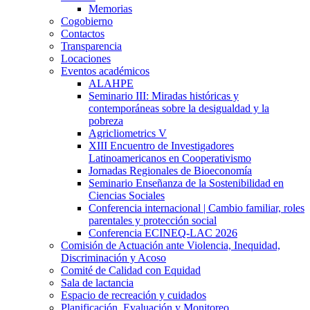
Memorias
Cogobierno
Contactos
Transparencia
Locaciones
Eventos académicos
ALAHPE
Seminario III: Miradas históricas y
contemporáneas sobre la desigualdad y la
pobreza
Agricliometrics V
XIII Encuentro de Investigadores
Latinoamericanos en Cooperativismo
Jornadas Regionales de Bioeconomía
Seminario Enseñanza de la Sostenibilidad en
Ciencias Sociales
Conferencia internacional | Cambio familiar, roles
parentales y protección social
Conferencia ECINEQ-LAC 2026
Comisión de Actuación ante Violencia, Inequidad,
Discriminación y Acoso
Comité de Calidad con Equidad
Sala de lactancia
Espacio de recreación y cuidados
Planificación, Evaluación y Monitoreo