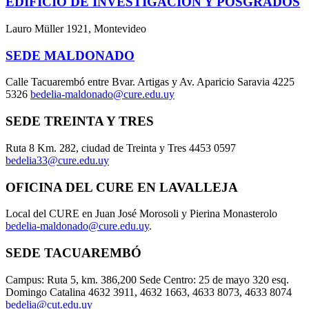
EDIFICIO DE INVESTIGACIÓN Y POSGRADOS
Lauro Müller 1921, Montevideo
SEDE MALDONADO
Calle Tacuarembó entre Bvar. Artigas y Av. Aparicio Saravia 4225
5326
bedelia-maldonado@cure.edu.uy
SEDE TREINTA Y TRES
Ruta 8 Km. 282, ciudad de Treinta y Tres 4453 0597
bedelia33@cure.edu.uy
OFICINA DEL CURE EN LAVALLEJA
Local del CURE en Juan José Morosoli y Pierina Monasterolo
bedelia-maldonado@cure.edu.uy
.
SEDE TACUAREMBÓ
Campus: Ruta 5, km. 386,200 Sede Centro: 25 de mayo 320 esq.
Domingo Catalina 4632 3911, 4632 1663, 4633 8073, 4633 8074
bedelia@cut.edu.uy