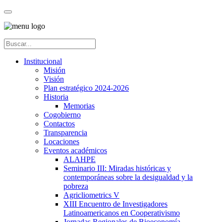
Institucional
Misión
Visión
Plan estratégico 2024-2026
Historia
Memorias
Cogobierno
Contactos
Transparencia
Locaciones
Eventos académicos
ALAHPE
Seminario III: Miradas históricas y
contemporáneas sobre la desigualdad y la
pobreza
Agricliometrics V
XIII Encuentro de Investigadores
Latinoamericanos en Cooperativismo
Jornadas Regionales de Bioeconomía