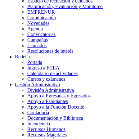
Espacio de recreación y cuidados
Planificación, Evaluación y Monitoreo
EMPRENUR
Comunicación
Novedades
Agenda
Convocatorias
Campañas
Llamados
Resoluciones de interés
Bedelía
Portada
Ingreso a FCEA
Calendario de actividades
Cursos y exámenes
Gestión Administrativa
División Administrativa
Apoyo a Egresadas y Egresados
Apoyo a Estudiantes
Apoyo a la Función Docente
Contaduría
Documentación y Biblioteca
Intendencia
Recursos Humanos
Recursos Materiales