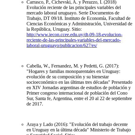
Carrasco, P., Cichevski, A. y Perazzo, I. (2018)
Evolución reciente de las principales variables del
mercado laboral uruguayo. Serie Documentos de
Trabajo, DT 09/18. Instituto de Economía, Facultad de
Ciencias Económicas y Administración, Universidad de
la República, Uruguay. Sitio:
http://www.iecon.ccee.edu.uy/dt-09-18-evolucion-
reciente-de-las-principales-variables-del-mercado-
laboral-uruguayo/publicacion/627/es/
Cabella, W., Fernandez, M. y Pedetti, G. (2017):
"Hogares y familias monoparentales en Uruguay:
evolución de su composición y su bienestar
socioeconómico en las últimas tres décadas" Presentado
en XIV Jornadas argentinas de estudios de población y
Primer congreso internacional de población del Cono
Sur, Santa fe, Argentina, entre el 20 al 22 de septiembre
de 2017.
Araya y Lado (2016): "Evolución del trabajo decente
en Uruguay en la última década" Ministerio de Trabajo