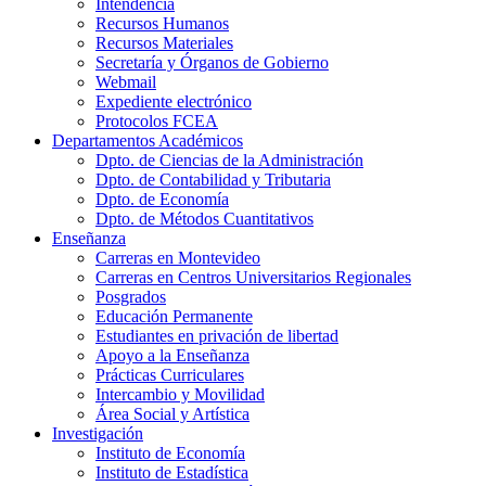
Intendencia
Recursos Humanos
Recursos Materiales
Secretaría y Órganos de Gobierno
Webmail
Expediente electrónico
Protocolos FCEA
Departamentos Académicos
Dpto. de Ciencias de la Administración
Dpto. de Contabilidad y Tributaria
Dpto. de Economía
Dpto. de Métodos Cuantitativos
Enseñanza
Carreras en Montevideo
Carreras en Centros Universitarios Regionales
Posgrados
Educación Permanente
Estudiantes en privación de libertad
Apoyo a la Enseñanza
Prácticas Curriculares
Intercambio y Movilidad
Área Social y Artística
Investigación
Instituto de Economía
Instituto de Estadística