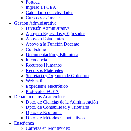
Portada
Ingreso a FCEA
Calendario de actividades
Cursos y exámenes
Gestión Administrativa
División Administrativa
Apoyo a Egresadas y Egresados
Apoyo a Estudiantes
Apoyo a la Función Docente
Contaduría
Documentación y Biblioteca
Intendencia
Recursos Humanos
Recursos Materiales
Secretaría y Órganos de Gobierno
Webmail
Expediente electrónico
Protocolos FCEA
Departamentos Académicos
Dpto. de Ciencias de la Administración
Dpto. de Contabilidad y Tributaria
Dpto. de Economía
Dpto. de Métodos Cuantitativos
Enseñanza
Carreras en Montevideo