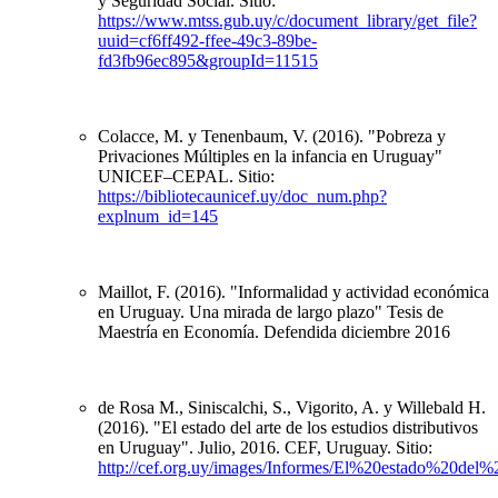
y Seguridad Social. Sitio:
https://www.mtss.gub.uy/c/document_library/get_file?
uuid=cf6ff492-ffee-49c3-89be-
fd3fb96ec895&groupId=11515
Colacce, M. y Tenenbaum, V. (2016). "Pobreza y
Privaciones Múltiples en la infancia en Uruguay"
UNICEF–CEPAL. Sitio:
https://bibliotecaunicef.uy/doc_num.php?
explnum_id=145
Maillot, F. (2016). "Informalidad y actividad económica
en Uruguay. Una mirada de largo plazo" Tesis de
Maestría en Economía. Defendida diciembre 2016
de Rosa M., Siniscalchi, S., Vigorito, A. y Willebald H.
(2016). "El estado del arte de los estudios distributivos
en Uruguay". Julio, 2016. CEF, Uruguay. Sitio:
http://cef.org.uy/images/Informes/El%20estado%20de