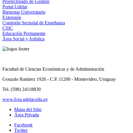
Prorrectorado de Gestión
Portal Udelar
Bienestar Universitario
Extensión
Comisión Sectorial de Enseñanza
CSIC
Educación Permanente
Área Social y Artística
Facultad de Ciencias Económicas y de Administración
Gonzalo Ramirez 1926 - C.P. 11200 - Montevideo, Uruguay
Tel. (598) 24118839
www.fcea.udelar.edu.uy
Mapa del Sitio
Área Privada
Facebook
Twitter