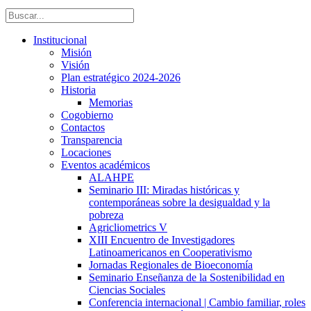
Institucional
Misión
Visión
Plan estratégico 2024-2026
Historia
Memorias
Cogobierno
Contactos
Transparencia
Locaciones
Eventos académicos
ALAHPE
Seminario III: Miradas históricas y
contemporáneas sobre la desigualdad y la
pobreza
Agricliometrics V
XIII Encuentro de Investigadores
Latinoamericanos en Cooperativismo
Jornadas Regionales de Bioeconomía
Seminario Enseñanza de la Sostenibilidad en
Ciencias Sociales
Conferencia internacional | Cambio familiar, roles