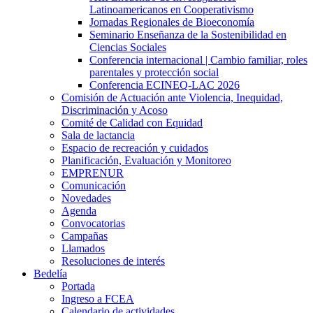
Latinoamericanos en Cooperativismo
Jornadas Regionales de Bioeconomía
Seminario Enseñanza de la Sostenibilidad en
Ciencias Sociales
Conferencia internacional | Cambio familiar, roles
parentales y protección social
Conferencia ECINEQ-LAC 2026
Comisión de Actuación ante Violencia, Inequidad,
Discriminación y Acoso
Comité de Calidad con Equidad
Sala de lactancia
Espacio de recreación y cuidados
Planificación, Evaluación y Monitoreo
EMPRENUR
Comunicación
Novedades
Agenda
Convocatorias
Campañas
Llamados
Resoluciones de interés
Bedelía
Portada
Ingreso a FCEA
Calendario de actividades