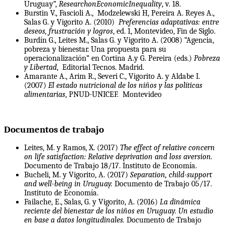
Uruguay”,
ResearchonEconomicInequality
, v. 18.
Burstin V., Fascioli A., Modzelewski H, Pereira A. Reyes A.,
Salas G. y Vigorito A. (2010)
Preferencias adaptativas: entre
deseos, frustración y logros
, ed. 1, Montevideo, Fin de Siglo.
Burdín G., Leites M., Salas G. y Vigorito A. (2008) “Agencia,
pobreza y bienestar. Una propuesta para su
operacionalización“ en Cortina A.y G. Pereira (eds.)
Pobreza
y Libertad
, Editorial Tecnos. Madrid.
Amarante A., Arim R., Severi C., Vigorito A. y Aldabe I.
(2007)
El estado nutricional de los niños y las políticas
alimentarias
, PNUD-UNICEF. Montevideo
Documentos de trabajo
Leites, M. y Ramos, X. (2017)
The effect of relative concern
on life satisfaction: Relative deprivation and loss aversion.
Documento de Trabajo 18/17. Instituto de Economía.
Bucheli, M. y Vigorito, A. (2017)
Separation, child-support
and well-being in Uruguay.
Documento de Trabajo 05/17.
Instituto de Economía.
Failache, E., Salas, G. y Vigorito, A. (2016)
La dinámica
reciente del bienestar de los niños en Uruguay. Un estudio
en base a datos longitudinales.
Documento de Trabajo