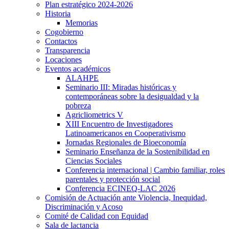
Plan estratégico 2024-2026
Historia
Memorias
Cogobierno
Contactos
Transparencia
Locaciones
Eventos académicos
ALAHPE
Seminario III: Miradas históricas y
contemporáneas sobre la desigualdad y la
pobreza
Agricliometrics V
XIII Encuentro de Investigadores
Latinoamericanos en Cooperativismo
Jornadas Regionales de Bioeconomía
Seminario Enseñanza de la Sostenibilidad en
Ciencias Sociales
Conferencia internacional | Cambio familiar, roles
parentales y protección social
Conferencia ECINEQ-LAC 2026
Comisión de Actuación ante Violencia, Inequidad,
Discriminación y Acoso
Comité de Calidad con Equidad
Sala de lactancia