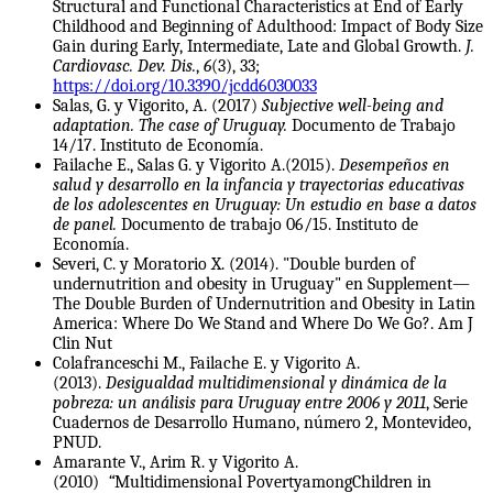
Structural and Functional Characteristics at End of Early
Childhood and Beginning of Adulthood: Impact of Body Size
Gain during Early, Intermediate, Late and Global Growth.
J.
Cardiovasc. Dev. Dis.
,
6
(3), 33;
https://doi.org/10.3390/jcdd6030033
Salas, G. y Vigorito, A. (2017)
Subjective well-being and
adaptation.
The case of Uruguay.
Documento de Trabajo
14/17. Instituto de Economía.
Failache E., Salas G. y Vigorito A.(2015).
Desempeños en
salud y desarrollo en la infancia y trayectorias educativas
de los adolescentes en Uruguay: Un estudio en base a datos
de panel.
Documento de trabajo 06/15. Instituto de
Economía.
Severi, C. y Moratorio X. (2014).
"Double burden of
undernutrition and obesity in Uruguay" en Supplement—
The Double Burden of Undernutrition and Obesity in Latin
America: Where Do We Stand and Where Do We Go?. Am J
Clin Nut
Colafranceschi M., Failache E. y Vigorito A.
(2013).
Desigualdad multidimensional y dinámica de la
pobreza: un análisis para Uruguay entre 2006 y 2011
, Serie
Cuadernos de Desarrollo Humano, número 2, Montevideo,
PNUD.
Amarante V., Arim R. y Vigorito A.
(2010)
“
Multidimensional PovertyamongChildren in