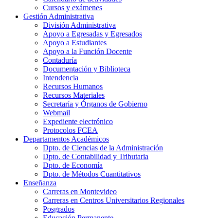
Cursos y exámenes
Gestión Administrativa
División Administrativa
Apoyo a Egresadas y Egresados
Apoyo a Estudiantes
Apoyo a la Función Docente
Contaduría
Documentación y Biblioteca
Intendencia
Recursos Humanos
Recursos Materiales
Secretaría y Órganos de Gobierno
Webmail
Expediente electrónico
Protocolos FCEA
Departamentos Académicos
Dpto. de Ciencias de la Administración
Dpto. de Contabilidad y Tributaria
Dpto. de Economía
Dpto. de Métodos Cuantitativos
Enseñanza
Carreras en Montevideo
Carreras en Centros Universitarios Regionales
Posgrados
Educación Permanente