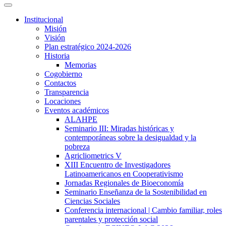
Institucional
Misión
Visión
Plan estratégico 2024-2026
Historia
Memorias
Cogobierno
Contactos
Transparencia
Locaciones
Eventos académicos
ALAHPE
Seminario III: Miradas históricas y
contemporáneas sobre la desigualdad y la
pobreza
Agricliometrics V
XIII Encuentro de Investigadores
Latinoamericanos en Cooperativismo
Jornadas Regionales de Bioeconomía
Seminario Enseñanza de la Sostenibilidad en
Ciencias Sociales
Conferencia internacional | Cambio familiar, roles
parentales y protección social