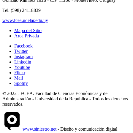
Gonzalo Ramirez 1926 - C.P. 11200 - Montevideo, Uruguay
Tel. (598) 24118839
www.fcea.udelar.edu.uy
Mapa del Sitio
Área Privada
Facebook
Twitter
Instagram
Linkedin
Youtube
Flickr
Mail
Spotify
© 2022 - FCEA. Facultad de Ciencias Económicas y de
Administración - Universidad de la República - Todos los derechos
reservados.
www.siniestro.net
- Diseño y comunicación digital