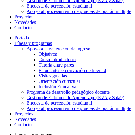
Gestión de Entornos de Aprendizaje (EVA y Sala9)
Encuesta de percepción estudiantil
Apoyo al procesamiento de pruebas de opción múltiple
Proyectos
Novedades
Contacto
Portada
Líneas y programas
Apoyo a la generación de ingreso
Objetivos
Curso introductorio
Tutoría entre pares
Estudiantes en privación de libertad
Visitas guiadas
Orientación curricular
Inclusión Educativa
Programa de desarrollo pedagógico docente
Gestión de Entornos de Aprendizaje (EVA y Sala9)
Encuesta de percepción estudiantil
Apoyo al procesamiento de pruebas de opción múltiple
Proyectos
Novedades
Contacto
Líneas y programas