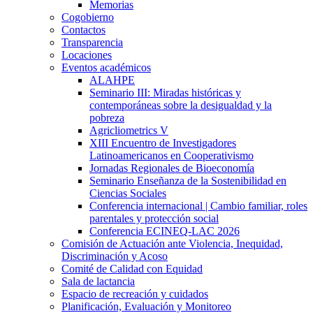
Memorias
Cogobierno
Contactos
Transparencia
Locaciones
Eventos académicos
ALAHPE
Seminario III: Miradas históricas y
contemporáneas sobre la desigualdad y la
pobreza
Agricliometrics V
XIII Encuentro de Investigadores
Latinoamericanos en Cooperativismo
Jornadas Regionales de Bioeconomía
Seminario Enseñanza de la Sostenibilidad en
Ciencias Sociales
Conferencia internacional | Cambio familiar, roles
parentales y protección social
Conferencia ECINEQ-LAC 2026
Comisión de Actuación ante Violencia, Inequidad,
Discriminación y Acoso
Comité de Calidad con Equidad
Sala de lactancia
Espacio de recreación y cuidados
Planificación, Evaluación y Monitoreo