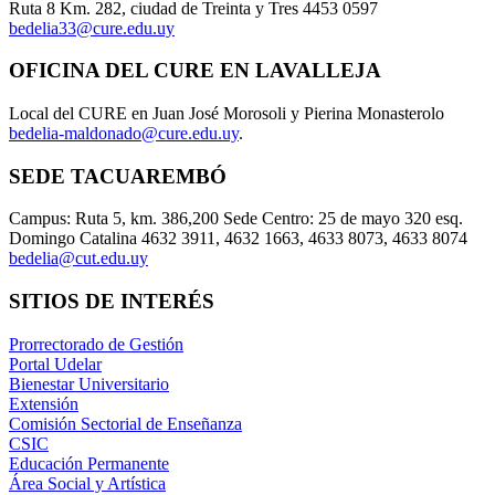
Ruta 8 Km. 282, ciudad de Treinta y Tres 4453 0597
bedelia33@cure.edu.uy
OFICINA DEL CURE EN LAVALLEJA
Local del CURE en Juan José Morosoli y Pierina Monasterolo
bedelia-maldonado@cure.edu.uy
.
SEDE TACUAREMBÓ
Campus: Ruta 5, km. 386,200 Sede Centro: 25 de mayo 320 esq.
Domingo Catalina 4632 3911, 4632 1663, 4633 8073, 4633 8074
bedelia@cut.edu.uy
SITIOS DE INTERÉS
Prorrectorado de Gestión
Portal Udelar
Bienestar Universitario
Extensión
Comisión Sectorial de Enseñanza
CSIC
Educación Permanente
Área Social y Artística