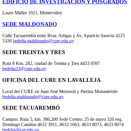
EDIFICIO DE INVESTIGACIÓN Y POSGRADOS
Lauro Müller 1921, Montevideo
SEDE MALDONADO
Calle Tacuarembó entre Bvar. Artigas y Av. Aparicio Saravia 4225
5326
bedelia-maldonado@cure.edu.uy
SEDE TREINTA Y TRES
Ruta 8 Km. 282, ciudad de Treinta y Tres 4453 0597
bedelia33@cure.edu.uy
OFICINA DEL CURE EN LAVALLEJA
Local del CURE en Juan José Morosoli y Pierina Monasterolo
bedelia-maldonado@cure.edu.uy
.
SEDE TACUAREMBÓ
Campus: Ruta 5, km. 386,200 Sede Centro: 25 de mayo 320 esq.
Domingo Catalina 4632 3911, 4632 1663, 4633 8073, 4633 8074
bedelia@cut.edu.uy