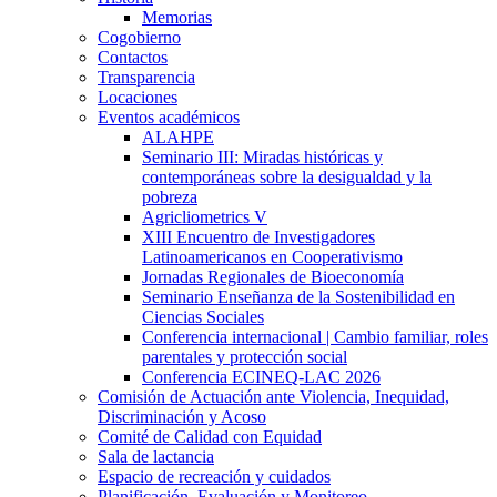
Memorias
Cogobierno
Contactos
Transparencia
Locaciones
Eventos académicos
ALAHPE
Seminario III: Miradas históricas y
contemporáneas sobre la desigualdad y la
pobreza
Agricliometrics V
XIII Encuentro de Investigadores
Latinoamericanos en Cooperativismo
Jornadas Regionales de Bioeconomía
Seminario Enseñanza de la Sostenibilidad en
Ciencias Sociales
Conferencia internacional | Cambio familiar, roles
parentales y protección social
Conferencia ECINEQ-LAC 2026
Comisión de Actuación ante Violencia, Inequidad,
Discriminación y Acoso
Comité de Calidad con Equidad
Sala de lactancia
Espacio de recreación y cuidados
Planificación, Evaluación y Monitoreo