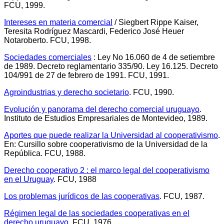
FCU, 1999.
Intereses en materia comercial
/ Siegbert Rippe Kaiser,
Teresita Rodríguez Mascardi, Federico José Heuer
Notaroberto. FCU, 1998.
Sociedades comerciales
: Ley No 16.060 de 4 de setiembre
de 1989. Decreto reglamentario 335/90. Ley 16.125. Decreto
104/991 de 27 de febrero de 1991. FCU, 1991.
Agroindustrias y derecho societario
. FCU, 1990.
Evolución y panorama del derecho comercial uruguayo
.
Instituto de Estudios Empresariales de Montevideo, 1989.
Aportes que puede realizar la Universidad al cooperativismo
.
En: Cursillo sobre cooperativismo de la Universidad de la
República. FCU, 1988.
Derecho cooperativo 2 : el marco legal del cooperativismo
en el Uruguay
. FCU, 1988
Los problemas jurídicos de las cooperativas
. FCU, 1987.
Régimen legal de las sociedades cooperativas en el
derecho uruguayo
. FCU, 1976.