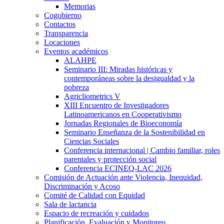
Memorias
Cogobierno
Contactos
Transparencia
Locaciones
Eventos académicos
ALAHPE
Seminario III: Miradas históricas y
contemporáneas sobre la desigualdad y la
pobreza
Agricliometrics V
XIII Encuentro de Investigadores
Latinoamericanos en Cooperativismo
Jornadas Regionales de Bioeconomía
Seminario Enseñanza de la Sostenibilidad en
Ciencias Sociales
Conferencia internacional | Cambio familiar, roles
parentales y protección social
Conferencia ECINEQ-LAC 2026
Comisión de Actuación ante Violencia, Inequidad,
Discriminación y Acoso
Comité de Calidad con Equidad
Sala de lactancia
Espacio de recreación y cuidados
Planificación, Evaluación y Monitoreo