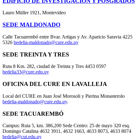
EDIFICIO DE INVESTIGACIÓN Y POSGRADOS
Lauro Müller 1921, Montevideo
SEDE MALDONADO
Calle Tacuarembó entre Bvar. Artigas y Av. Aparicio Saravia 4225
5326
bedelia-maldonado@cure.edu.uy
SEDE TREINTA Y TRES
Ruta 8 Km. 282, ciudad de Treinta y Tres 4453 0597
bedelia33@cure.edu.uy
OFICINA DEL CURE EN LAVALLEJA
Local del CURE en Juan José Morosoli y Pierina Monasterolo
bedelia-maldonado@cure.edu.uy
.
SEDE TACUAREMBÓ
Campus: Ruta 5, km. 386,200 Sede Centro: 25 de mayo 320 esq.
Domingo Catalina 4632 3911, 4632 1663, 4633 8073, 4633 8074
bedelia@cut.edu.uy