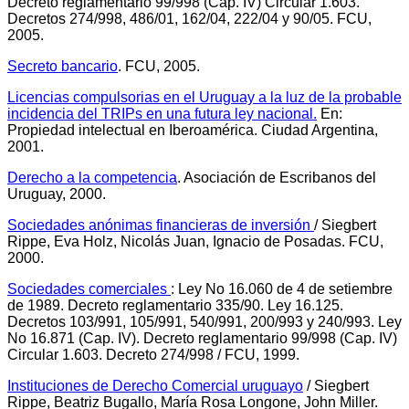
Decreto reglamentario 99/998 (Cap. IV) Circular 1.603.
Decretos 274/998, 486/01, 162/04, 222/04 y 90/05. FCU,
2005.
Secreto bancario
. FCU, 2005.
Licencias compulsorias
en
el Uruguay a la luz de la probable
incidencia del TRIPs
en
una futura ley nacional.
En:
Propiedad intelectual en Iberoamérica. Ciudad Argentina,
2001.
Derecho a la competencia
. Asociación de Escribanos del
Uruguay, 2000.
Sociedades anónimas financieras de inversión
/ Siegbert
Rippe, Eva Holz, Nicolás Juan, Ignacio de Posadas. FCU,
2000.
Sociedades comerciales
: Ley No 16.060 de 4 de setiembre
de 1989. Decreto reglamentario 335/90. Ley 16.125.
Decretos 103/991, 105/991, 540/991, 200/993 y 240/993. Ley
No 16.871 (Cap. IV). Decreto reglamentario 99/998 (Cap. IV)
Circular 1.603. Decreto 274/998 / FCU, 1999.
Instituciones de Derecho Comercial uruguayo
/ Siegbert
Rippe, Beatriz Bugallo, María Rosa Longone, John Miller.