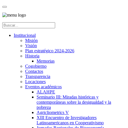
Institucional
Misión
Visión
Plan estratégico 2024-2026
Historia
Memorias
Cogobierno
Contactos
Transparencia
Locaciones
Eventos académicos
ALAHPE
Seminario III: Miradas históricas y
contemporáneas sobre la desigualdad y la
pobreza
Agricliometrics V
XIII Encuentro de Investigadores
Latinoamericanos en Cooperativismo
Jornadas Regionales de Bioeconomía