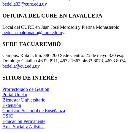
bedelia33@cure.edu.uy
OFICINA DEL CURE EN LAVALLEJA
Local del CURE en Juan José Morosoli y Pierina Monasterolo
bedelia-maldonado@cure.edu.uy
.
SEDE TACUAREMBÓ
Campus: Ruta 5, km. 386,200 Sede Centro: 25 de mayo 320 esq.
Domingo Catalina 4632 3911, 4632 1663, 4633 8073, 4633 8074
bedelia@cut.edu.uy
SITIOS DE INTERÉS
Prorrectorado de Gestión
Portal Udelar
Bienestar Universitario
Extensión
Comisión Sectorial de Enseñanza
CSIC
Educación Permanente
Área Social y Artística