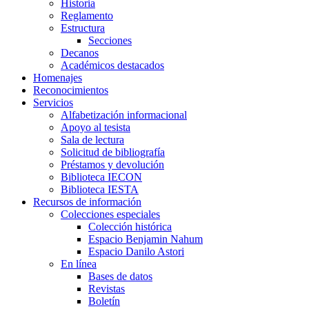
Historia
Reglamento
Estructura
Secciones
Decanos
Académicos destacados
Homenajes
Reconocimientos
Servicios
Alfabetización informacional
Apoyo al tesista
Sala de lectura
Solicitud de bibliografía
Préstamos y devolución
Biblioteca IECON
Biblioteca IESTA
Recursos de información
Colecciones especiales
Colección histórica
Espacio Benjamin Nahum
Espacio Danilo Astori
En línea
Bases de datos
Revistas
Boletín